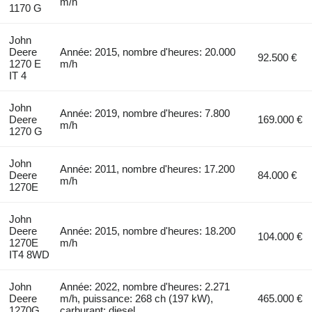
m/h
1170 G
John
Deere
Année: 2015, nombre d'heures: 20.000
92.500 €
1270 E
m/h
IT 4
John
Année: 2019, nombre d'heures: 7.800
Deere
169.000 €
m/h
1270 G
John
Année: 2011, nombre d'heures: 17.200
Deere
84.000 €
m/h
1270E
John
Deere
Année: 2015, nombre d'heures: 18.200
104.000 €
1270E
m/h
IT4 8WD
John
Année: 2022, nombre d'heures: 2.271
Deere
m/h, puissance: 268 ch (197 kW),
465.000 €
1270G
carburant: diesel