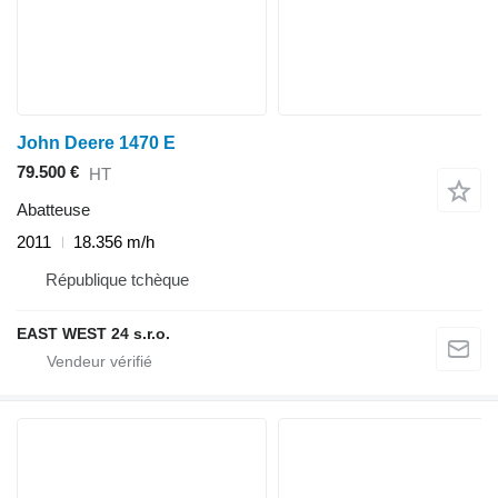
John Deere 1470 E
79.500 €
HT
Abatteuse
2011
18.356 m/h
République tchèque
EAST WEST 24 s.r.o.