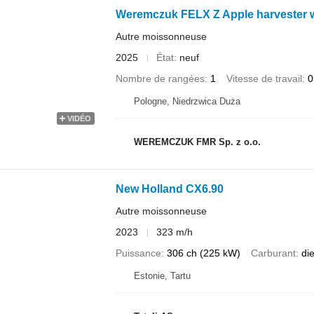
Weremczuk FELX Z Apple harvester wi
Autre moissonneuse
2025
État
neuf
Nombre de rangées
1
Vitesse de travail
0
Pologne, Niedrzwica Duża
VIDÉO
WEREMCZUK FMR Sp. z o.o.
New Holland CX6.90
Autre moissonneuse
2023
323 m/h
Puissance
306 ch (225 kW)
Carburant
di
Estonie, Tartu