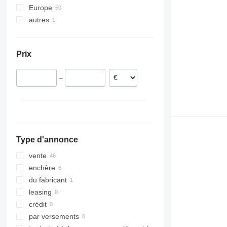
Europe
autres
Pays-Bas
Estonie
Ukraine
Belgique
Prix
Roumanie
Pologne
–
Lituanie
Espagne
Allemagne
Type d'annonce
vente
enchère
du fabricant
leasing
crédit
par versements