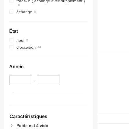
trade-in ( échange avec supplément )
échange
État
neuf
d'occasion
Année
–
Caractéristiques
Poids net à vide