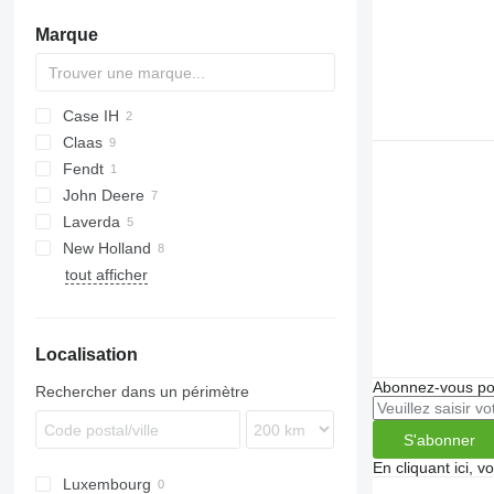
Marque
Case IH
Claas
5130
Fendt
9230
C-series
John Deere
Dominator
Laverda
Lexion
625R
AMT
New Holland
Mega
1470
3500
tout afficher
Tucano
9640
3550
CR
Vario
S-series
M-series
CX
Localisation
Abonnez-vous pou
Rechercher dans un périmètre
S'abonner
En cliquant ici, 
Luxembourg