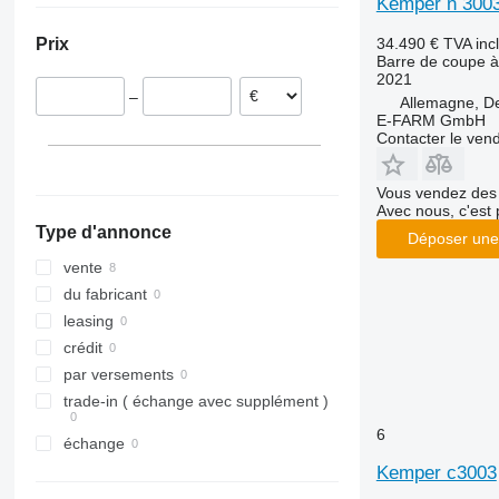
Kemper n 3003
34.490 €
TVA inc
Prix
Barre de coupe à
2021
–
Allemagne, D
E-FARM GmbH
Contacter le ven
Vous vendez des 
Avec nous, c'est 
Type d'annonce
Déposer une
vente
du fabricant
leasing
crédit
par versements
trade-in ( échange avec supplément )
6
échange
Kemper c3003