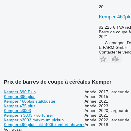
20
Kemper 460plu
92.225 €
TVA inc
Barre de coupe à
2021
Allemagne, D
E-FARM GmbH
Contacter le ven
Prix de barres de coupe à céréales Kemper
Kemper 390 Plus
Année: 2017, largeur de 
Kemper 390 plus
Année: 2015
Kemper 460plus stalkbuster
Année: 2021
Kemper 475 plus
Année: 2023
Kemper c3003
Année: 2020, largeur de 
Kemper n 3003 - vorführer
Année: 2021
Kemper n3003 maximum pickup
Année: 2022, largeur de 
Kemper 490 plus inkl. 400f komfortfahrwerk
Année: 2018
Voir aussi