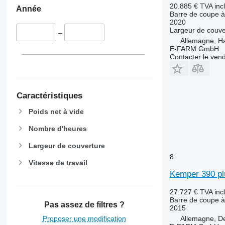
20.885 €
TVA inc
Année
Barre de coupe à
2020
Largeur de couve
–
Allemagne, 
E-FARM GmbH
Contacter le ven
Caractéristiques
Poids net à vide
Nombre d'heures
Largeur de couverture
8
Vitesse de travail
Kemper 390 pl
27.727 €
TVA inc
Barre de coupe à
Pas assez de filtres ?
2015
Proposer une modification
Allemagne, D