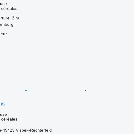
luse
 céréales
rture
3 m
Hamburg
deur
us
luse
 céréales
e-49429 Visbek-Rechterfeld