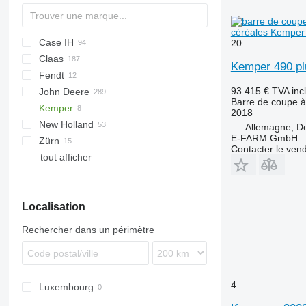
céréales Kemper 
Case IH
Crop Ranger
Spartan
20
Claas
1020
F-series
Kemper 490 plu
Fendt
1030
C-series
93.415 €
TVA inc
John Deere
2020
Cerio
HORIZON
Barre de coupe à
Kemper
TerraFlex
Conspeed
622R
2018
New Holland
Convio Flex
625R
Big X
Allemagne, D
E-FARM GmbH
Zürn
Corio
630F
EasyCollect
TX
Corn Champion
Contacter le ven
tout afficher
Direct Disc
630R
XDisc
Profi Cut
Lexion
630X
Maxflex
635D
Localisation
Orbis
635F
PU
635R
Rechercher dans un périmètre
Vario
635X
920
930
4
Luxembourg
F-series
M-series