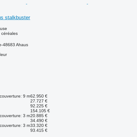
s stalkbuster
luse
 céréales
e-48683 Ahaus
deur
couverture: 9 m
62.950 €
27.727 €
92.225 €
154.105 €
couverture: 3 m
20.885 €
34.490 €
couverture: 3 m
33.320 €
93.415 €