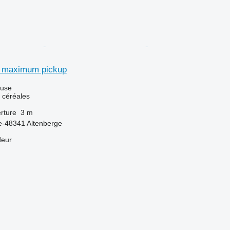
 maximum pickup
luse
 céréales
rture
3 m
e-48341 Altenberge
deur