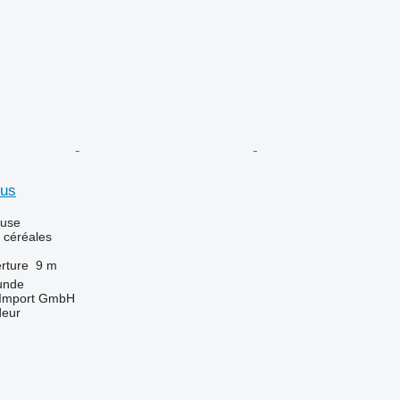
lus
luse
 céréales
rture
9 m
unde
t-Import GmbH
deur