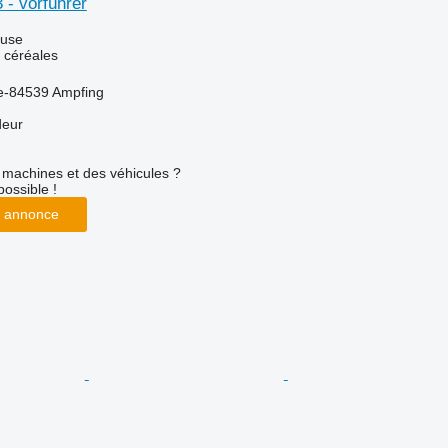
 - vorführer
luse
 céréales
e-84539 Ampfing
deur
machines et des véhicules ?
possible !
 annonce