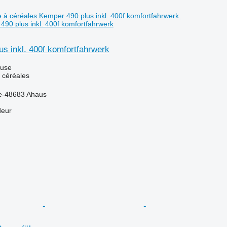
490 plus inkl. 400f komfortfahrwerk
s inkl. 400f komfortfahrwerk
luse
 céréales
e-48683 Ahaus
deur