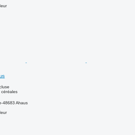
deur
us
cluse
 céréales
e-48683 Ahaus
deur