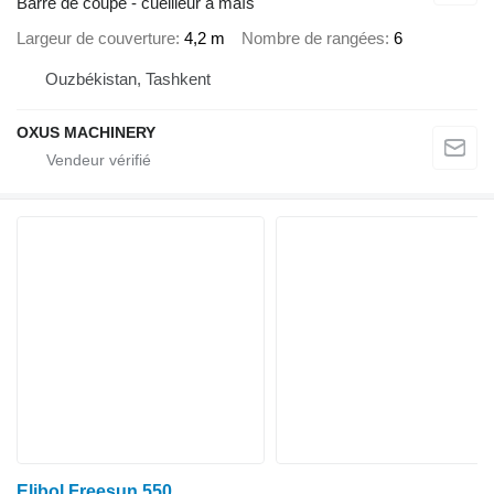
Barre de coupe - cueilleur à maïs
Largeur de couverture
4,2 m
Nombre de rangées
6
Ouzbékistan, Tashkent
OXUS MACHINERY
Elibol Freesun 550