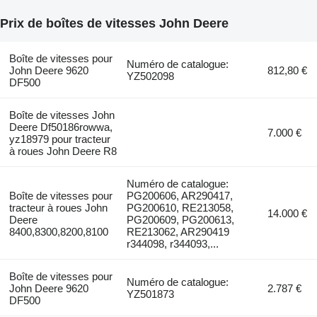
Prix de boîtes de vitesses John Deere
Boîte de vitesses pour
Numéro de catalogue:
John Deere 9620
812,80 €
YZ502098
DF500
Boîte de vitesses John
Deere Df50186rowwa,
7.000 €
yz18979 pour tracteur
à roues John Deere R8
Numéro de catalogue:
Boîte de vitesses pour
PG200606, AR290417,
tracteur à roues John
PG200610, RE213058,
14.000 €
Deere
PG200609, PG200613,
8400,8300,8200,8100
RE213062, AR290419
r344098, r344093,...
Boîte de vitesses pour
Numéro de catalogue:
John Deere 9620
2.787 €
YZ501873
DF500