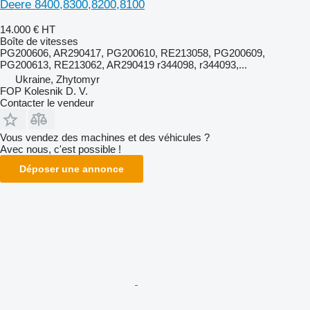
Deere 8400,8300,8200,8100
14.000 €
HT
Boîte de vitesses
PG200606, AR290417, PG200610, RE213058, PG200609,
PG200613, RE213062, AR290419 r344098, r344093,...
Ukraine, Zhytomyr
FOP Kolesnik D. V.
Contacter le vendeur
Vous vendez des machines et des véhicules ?
Avec nous, c'est possible !
Déposer une annonce