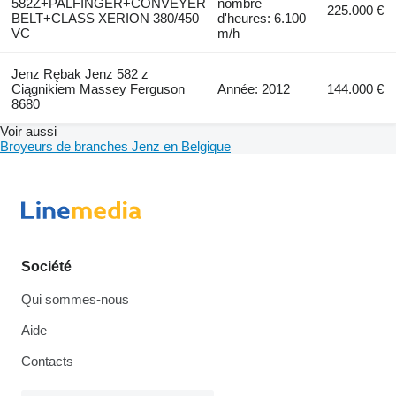
582Z+PALFINGER+CONVEYER
nombre
225.000 €
BELT+CLASS XERION 380/450
d'heures: 6.100
VC
m/h
Jenz Rębak Jenz 582 z
Ciągnikiem Massey Ferguson
Année: 2012
144.000 €
8680
Voir aussi
Broyeurs de branches Jenz en Belgique
Société
Qui sommes-nous
Aide
Contacts