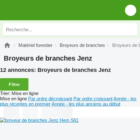
Matériel forestier
Broyeurs de branches
Broyeurs de 
Broyeurs de branches Jenz
12 annonces:
Broyeurs de branches Jenz
Filtre
Trier
:
Mise en ligne
Mise en ligne
Par ordre décroissant
Par ordre croissant
Année - les
plus récentes en premier
Année - les plus anciens au début