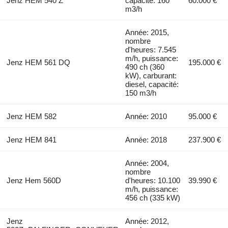
Jenz HEM 540 Z
capacité: 160
60.000 €
m3/h
Année: 2015,
nombre
d'heures: 7.545
m/h, puissance:
Jenz HEM 561 DQ
195.000 €
490 ch (360
kW), carburant:
diesel, capacité:
150 m3/h
Jenz HEM 582
Année: 2010
95.000 €
Jenz HEM 841
Année: 2018
237.900 €
Année: 2004,
nombre
Jenz Hem 560D
d'heures: 10.100
39.990 €
m/h, puissance:
456 ch (335 kW)
Jenz
Année: 2012,