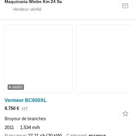
Maquinaria Wiebe Km 24 Sa
VIDÉO
Vermeer BC600XL
8.750 €
HT
Broyeur de branches
2011
1.534 m/h
Puissance
27.21 ch (20 kW)
Carburant
essence