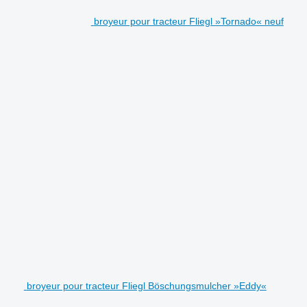
broyeur pour tracteur Fliegl »Tornado« neuf
broyeur pour tracteur Fliegl Böschungsmulcher »Eddy«