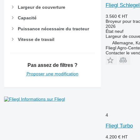
Fliegl Schlege
Largeur de couverture
3.560 €
HT
Capacité
Broyeur pour trac
2026
Puissance nécessaire du tracteur
État
neuf
Largeur de couve
Vitesse de travail
Allemagne, Ka
Fliegl Agro-Cen
Contacter le ven
Pas assez de filtres ?
Proposer une modification
Informations sur Fliegl
4
Fliegl Turbo
4.200 €
HT