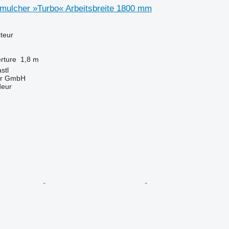
lmulcher »Turbo« Arbeitsbreite 1800 mm
teur
rture
1,8 m
stl
ter GmbH
deur