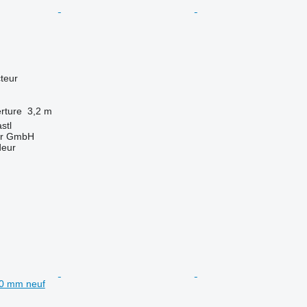
teur
rture
3,2 m
stl
ter GmbH
deur
00 mm neuf