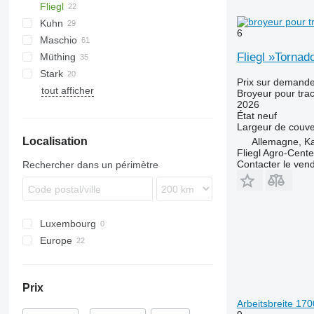
Fliegl
PARK
VL
SMK
Kuhn
VP
UM
Gemella
333 G
Easycut
6
Maschio
USM
FC
Fliegl »Tornad
Müthing
GMD
Barbi
Stark
Tbes
Birba
MU
Grizzly
BP
Kangu
SinusCut
5026
H3
Prix sur demand
tout afficher
Bisonte
Raptor
FX
MINI-BMS
MU
Broyeur pour trac
2026
Brava
Midiforst
État
neuf
C-series
Multiforst
Largeur de couve
Localisation
Giraffa S
SMO
Allemagne, Ka
Fliegl Agro-Cen
Jolly
Contacter le ven
Rechercher dans un périmètre
L-series
Luxembourg
Europe
Allemagne
Hongrie
Prix
Arbeitsbreite 17