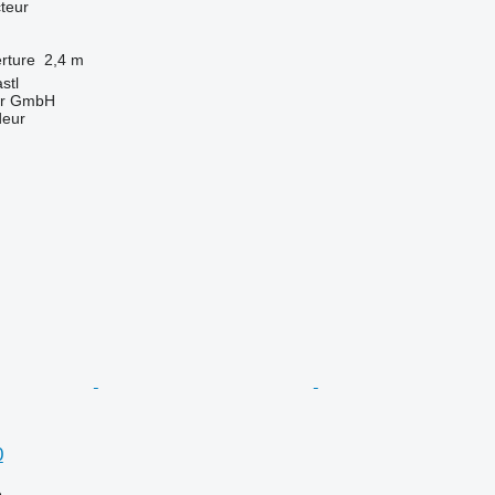
teur
rture
2,4 m
stl
ter GmbH
deur
0
e