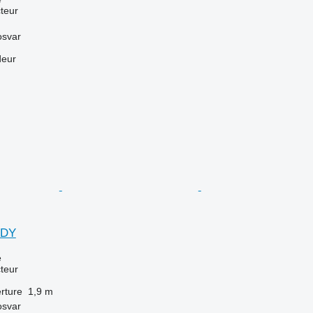
teur
osvar
deur
DDY
e
teur
rture
1,9 m
osvar