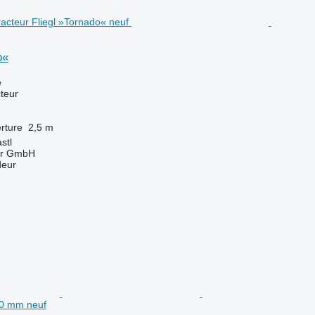
o«
e
teur
rture
2,5 m
stl
ter GmbH
deur
00 mm neuf