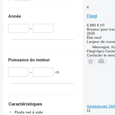
4
Fliegl
Année
6.880 €
HT
–
Broyeur pour trac
2026
État
neuf
Largeur de couve
Allemagne, Ka
Fliegl Agro-Cen
Contacter le ven
Puissance du moteur
–
ch
Caractéristiques
Arbeitsbreite 18
11
Poids net à vide