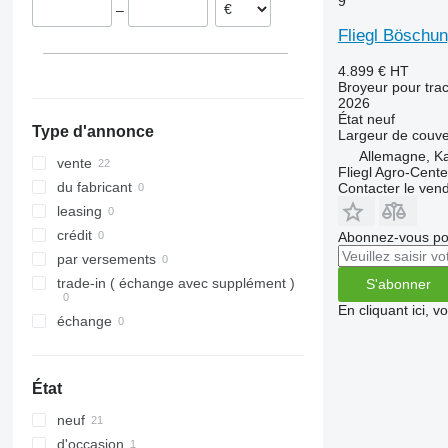
9
–
Fliegl Böschu
4.899 €
HT
Broyeur pour trac
2026
État
neuf
Type d'annonce
Largeur de couve
Allemagne, Ka
vente
Fliegl Agro-Cen
du fabricant
Contacter le ven
leasing
crédit
Abonnez-vous pou
par versements
trade-in ( échange avec supplément )
S'abonner
En cliquant ici, 
échange
État
neuf
d'occasion