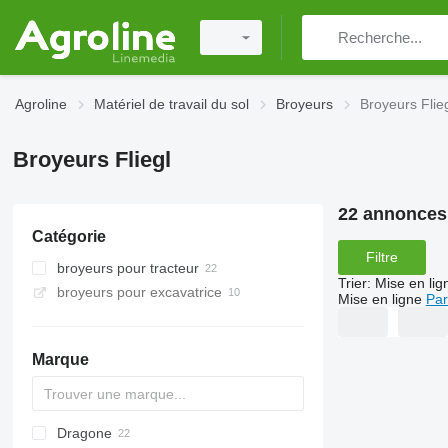
Agroline
Matériel de travail du sol
Broyeurs
Broyeurs Flie
Broyeurs Fliegl
22 annonces
Catégorie
Filtre
broyeurs pour tracteur
Trier
:
Mise en lig
broyeurs pour excavatrice
Mise en ligne
Par
Marque
Dragone
AS
GKR
Z-series
CK
Sirio