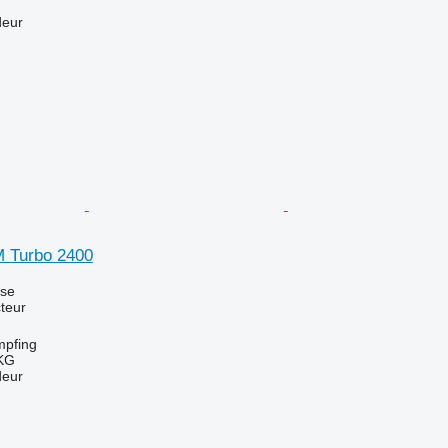
deur
SM Turbo 2400
use
teur
mpfing
KG
deur