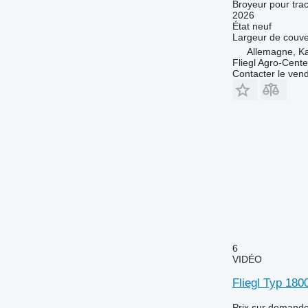
Broyeur pour trac
2026
État
neuf
Largeur de couve
Allemagne, Ka
Fliegl Agro-Cen
Contacter le ven
6
VIDÉO
Fliegl Typ 180
Prix sur demand