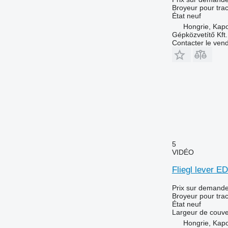
Broyeur pour trac
État
neuf
Hongrie, Kap
Gépközvetítő Kft.
Contacter le ven
5
VIDÉO
Fliegl lever E
Prix sur demand
Broyeur pour trac
État
neuf
Largeur de couve
Hongrie, Kap