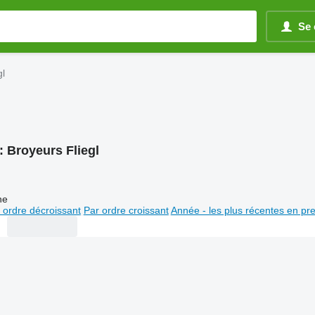
Se 
gl
:
Broyeurs Fliegl
ne
 ordre décroissant
Par ordre croissant
Année - les plus récentes en pr