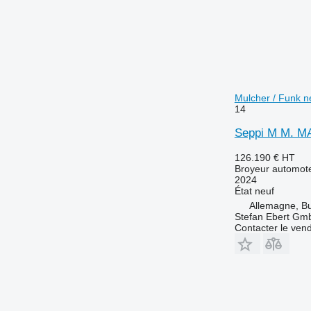
Mulcher / Funk n
14
Seppi M M. MA
126.190 €
HT
Broyeur automot
2024
État
neuf
Allemagne, B
Stefan Ebert Gmb
Contacter le ven