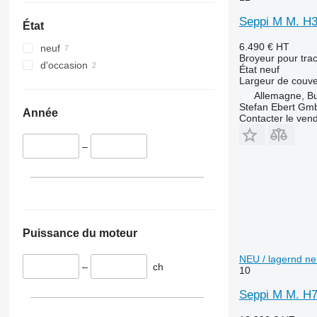
Seppi M M. H3 
État
6.490 €
HT
neuf
Broyeur pour trac
d'occasion
État
neuf
Largeur de couve
Allemagne, B
Stefan Ebert Gmb
Année
Contacter le ven
–
Puissance du moteur
NEU / lagernd ne
–
ch
10
Seppi M M. H7