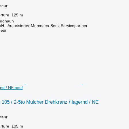
teur
rture
125 m
urghaun
H - Autorisierter Mercedes-Benz Servicepartner
deur
rnd / NE neuf
105 / 2-5to Mulcher Drehkranz / lagernd / NE
teur
rture
105 m