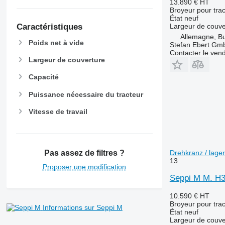
13.890 €
HT
Broyeur pour trac
État
neuf
Largeur de couve
Caractéristiques
Allemagne, B
Poids net à vide
Stefan Ebert Gmb
Contacter le ven
Largeur de couverture
Capacité
Puissance nécessaire du tracteur
Vitesse de travail
Drehkranz / lage
Pas assez de filtres ?
13
Proposer une modification
Seppi M M. H3 
10.590 €
HT
Broyeur pour trac
Informations sur Seppi M
État
neuf
Largeur de couve