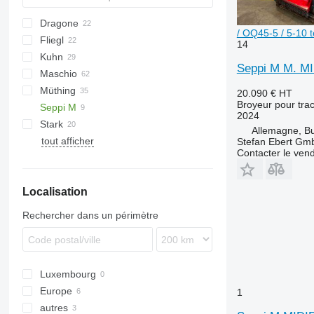
Dragone
AS
GKR
Z-series
CK
Sirio
/ OQ45-5 / 5-10 
Fliegl
PARK
VL
SMK
14
Kuhn
VP
UM
Gemella
333 G
Seppi M M. MI
Maschio
USM
FC
Müthing
GMD
Barbi
20.090 €
HT
Broyeur pour trac
Seppi M
Tbes
Birba
MU
Grizzly
BP
Kangu
SinusCut
5026
2024
Stark
Bisonte
Raptor
FX
H3
Allemagne, B
tout afficher
Brava
MINI-BMS
MU
Stefan Ebert Gmb
Contacter le ven
C-series
Midiforst
MINI-BMS 105
Giraffa S
Multiforst
Localisation
Jolly
SMO
L-series
Rechercher dans un périmètre
Luxembourg
Europe
1
autres
Allemagne