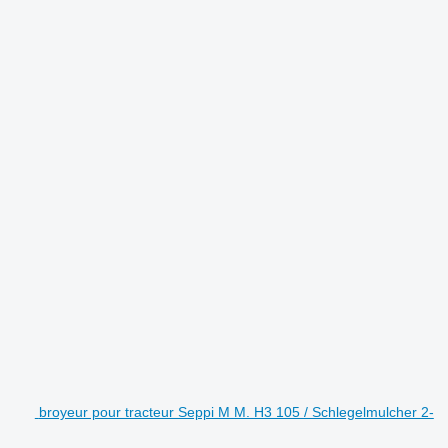
.
broyeur pour tracteur Seppi M M. H3 105 / Schlegelmulcher 2-