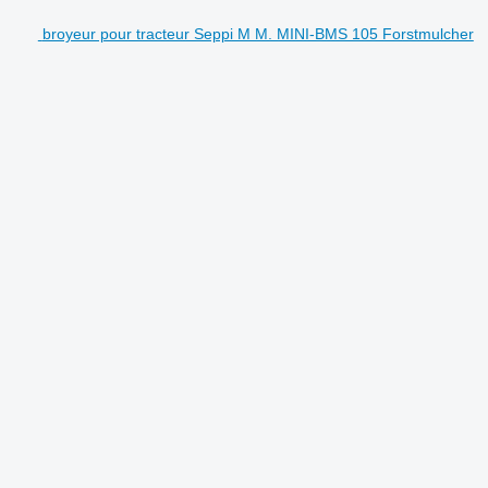
broyeur pour tracteur Seppi M M. MINI-BMS 105 Forstmulcher