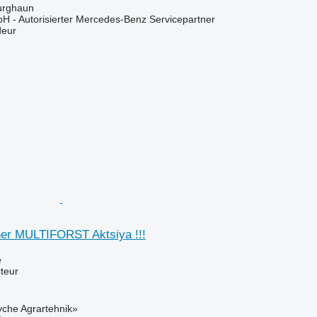
urghaun
H - Autorisierter Mercedes-Benz Servicepartner
deur
er MULTIFORST Aktsiya !!!
e
teur
yche Agrartehnik»