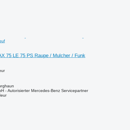
euf
X 75 LE 75 PS Raupe / Mulcher / Funk
eur
urghaun
H - Autorisierter Mercedes-Benz Servicepartner
deur