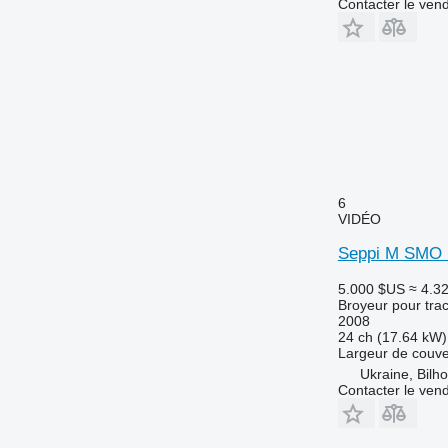
Contacter le ven
6
VIDÉO
Seppi M SMO 
5.000 $US
≈ 4.3
Broyeur pour trac
2008
24 ch (17.64 kW)
Largeur de couve
Ukraine, Bilh
Contacter le ven