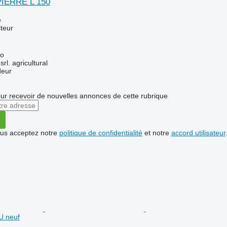
PIERRE L 150
e
teur
to
srl. agricultural
deur
r recevoir de nouvelles annonces de cette rubrique
vous acceptez notre
politique de confidentialité
et notre
accord utilisateur
U neuf