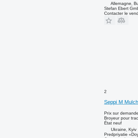
Allemagne, B
Stefan Ebert Gmb
Contacter le ven
2
Seppi M Mulch
Prix sur demand
Broyeur pour trac
État
neuf
Ukraine, Kyiv
Predpriyatie «Do