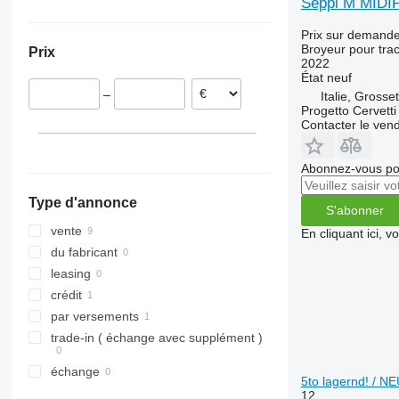
Seppi M MIDI
Italie
Ukraine
Prix sur demand
Broyeur pour trac
Prix
2022
État
neuf
–
Italie, Grosse
Progetto Cervetti 
Contacter le ven
Abonnez-vous pou
Type d'annonce
S'abonner
vente
En cliquant ici, 
du fabricant
leasing
crédit
par versements
trade-in ( échange avec supplément )
échange
5to lagernd! / NE
12