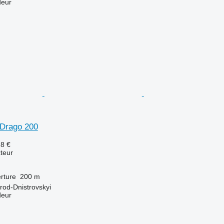
deur
Drago 200
28 €
teur
rture
200 m
orod-Dnistrovskyi
deur