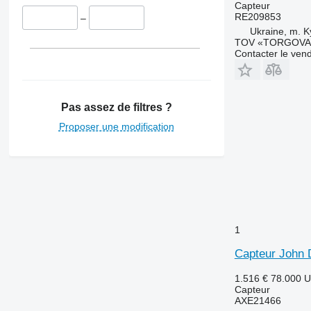
Capteur
RE209853
–
Ukraine, m. K
TOV «TORGOVA 
Contacter le ven
Pas assez de filtres ?
Proposer une modification
1
Capteur John 
1.516 €
78.000 
Capteur
AXE21466