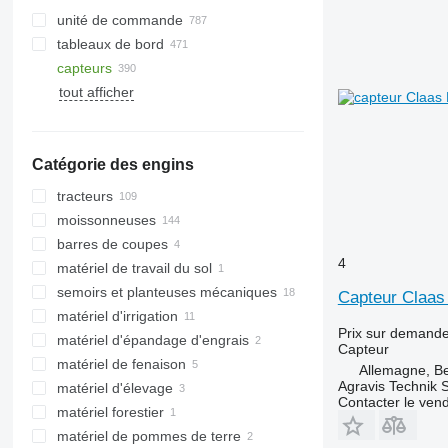
unité de commande
tableaux de bord
capteurs
tout afficher
Catégorie des engins
tracteurs
moissonneuses
mini-tracteurs
barres de coupes
tracteurs à roues
moissonneuses-batteuses
4
matériel de travail du sol
ensileuses
barres de coupe à céréales
semoirs et planteuses mécaniques
Capteur Claa
matériel d'irrigation
Prix sur demand
matériel d'épandage d'engrais
Capteur
matériel de fenaison
distributeurs d'engrais
Allemagne, B
Agravis Technik
matériel d'élevage
chargeurs agricoles
Contacter le ven
matériel forestier
matériel d'élevage
matériel de pommes de terre
abatteuses
mélangeuses