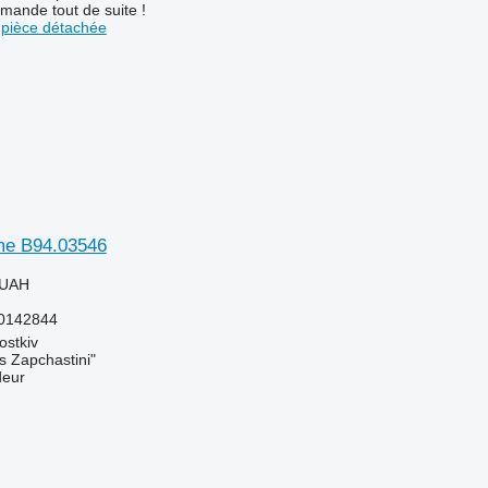
mande tout de suite !
pièce détachée
me B94.03546
 UAH
0142844
ostkiv
s Zapchastini"
deur