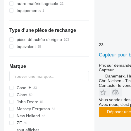
autre matériel agricole
récolteuses de pommes de terre
équipements
accessoires pour matériel agricole
Type d'une pièce de rechange
pièce détachée d'origine
23
équivalent
Capteur pour 
Prix sur demand
Marque
Capteur
Danemark, H
Chr. Nielsen - T
Contacter le ven
Case IH
V-MIX
Claas
310
Vous vendez des 
John Deere
2166
Arion
Agrotron
D-series
Vario
6640
535
Avec nous, c'est 
Massey Ferguson
2388
Dominator
TW
540
6610
3650
Déposer une
New Holland
5130
Lexion
8100
30
ZF
7240
Ranger
9780
3060
CR
tout afficher
7250
Targo
5445
FX