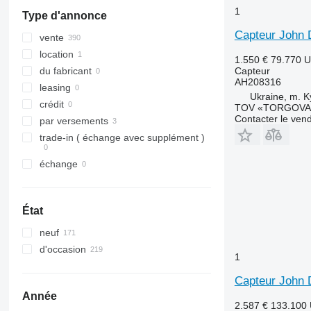
1
Type d'annonce
Capteur John 
vente
location
1.550 €
79.770 
Capteur
du fabricant
AH208316
leasing
Ukraine, m. K
crédit
TOV «TORGOVA 
Contacter le ven
par versements
trade-in ( échange avec supplément )
échange
État
neuf
d'occasion
1
Capteur John 
Année
2.587 €
133.100