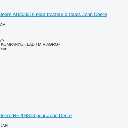
Deere AH208316 pour tracteur à roues John Deere
UAH
yiv
KOMPANIYa «LAD I MIR AGRO»
deur
Deere RE209853 pour John Deere
 UAH