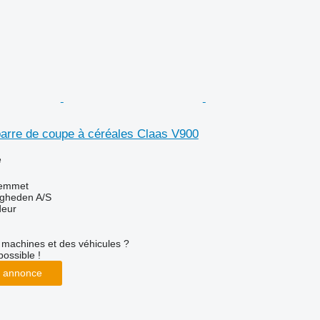
barre de coupe à céréales Claas V900
e
emmet
ingheden A/S
deur
machines et des véhicules ?
possible !
 annonce