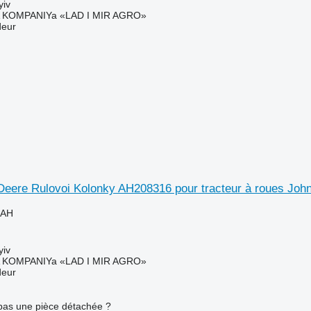
yiv
KOMPANIYa «LAD I MIR AGRO»
deur
Deere Rulovoi Kolonky AH208316 pour tracteur à roues Joh
UAH
yiv
KOMPANIYa «LAD I MIR AGRO»
deur
pas une pièce détachée ?