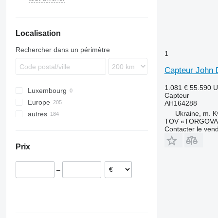
8120
Tucano
5711
T-series
8230
6260
TG
Localisation
9120
7274
TL
CVX
7278
TM
Rechercher dans un périmètre
1
MX
8660
TX
Magnum
8670
Capteur John 
Maxxum
8690
1.081 €
55.590 
Luxembourg
Puma
9280
Capteur
Europe
AH164288
Ukraine, m. K
autres
Danemark
TOV «TORGOVA 
Pologne
Ukraine
Contacter le ven
Irlande
Prix
France
Allemagne
–
Lituanie
Pays-Bas