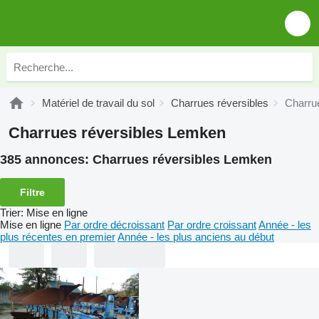
Matériel de travail du sol
Charrues réversibles
Charru
Charrues réversibles Lemken
385 annonces:
Charrues réversibles Lemken
Filtre
Trier
:
Mise en ligne
Mise en ligne
Par ordre décroissant
Par ordre croissant
Année - les
plus récentes en premier
Année - les plus anciens au début