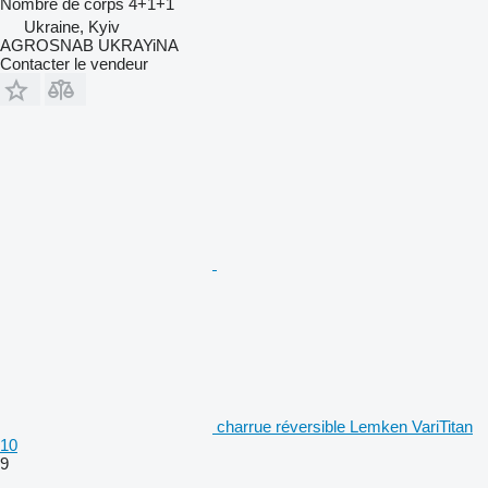
Nombre de corps
4+1+1
Ukraine, Kyiv
AGROSNAB UKRAYiNA
Contacter le vendeur
charrue réversible Lemken VariTitan
10
9