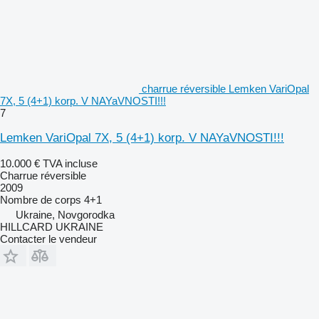
charrue réversible Lemken VariOpal
7X, 5 (4+1) korp. V NAYaVNOSTI!!!
7
Lemken VariOpal 7X, 5 (4+1) korp. V NAYaVNOSTI!!!
10.000 €
TVA incluse
Charrue réversible
2009
Nombre de corps
4+1
Ukraine, Novgorodka
HILLCARD UKRAINE
Contacter le vendeur