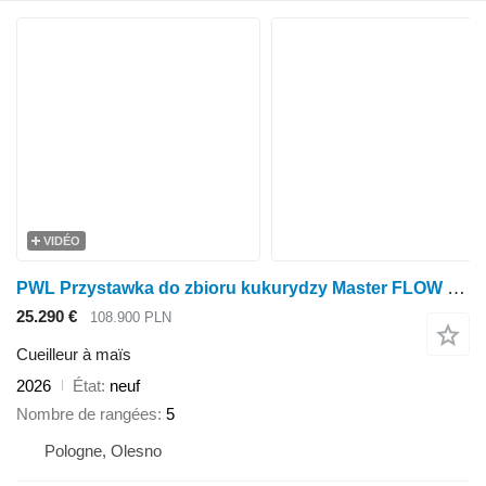
VIDÉO
PWL Przystawka do zbioru kukurydzy Master FLOW 5.75 + roto-cut
25.290 €
108.900 PLN
Cueilleur à maïs
2026
État
neuf
Nombre de rangées
5
Pologne, Olesno