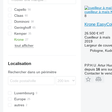
Capello
cueilleur à maï
Claas
Diamant
1083
8
Dominoni
QUASAR
2188
Conspeed
Krone EasyCo
Geringhoff
2388
Corio
Kaiman
MHS
L-series
26.500 €
HT
Kemper
4408
Jaguar
Rock
HORIZON
608
Cueilleur à maïs
Krone
4412
Orbis
S978
PCA
C-series
Champion
KMS
2019
Largeur de couve
tout afficher
Sunspeed
SL
RD
EasyCollect
MDD-200
SFH
CX
Drago GT
OptiCorn
8244
Corn Champion
Pologne, Kud
ROTA DISC
FX
Drago SR6
EasyCollect 750-2
NH
Localisation
P.P.H.U. Artur Hu
depuis
16
ans sur
Rechercher dans un périmètre
Contacter le ven
Luxembourg
Europe
autres
Allemagne
Pays-Bas
Ukraine