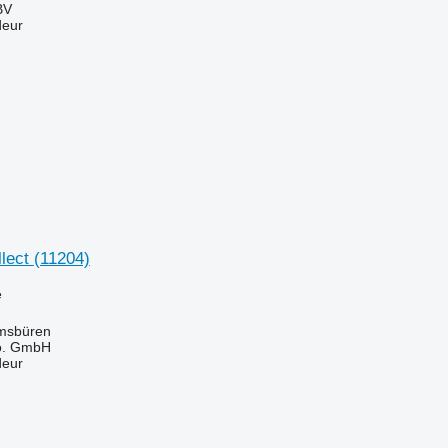
BV
deur
lect
(11204)
e
msbüren
o. GmbH
deur