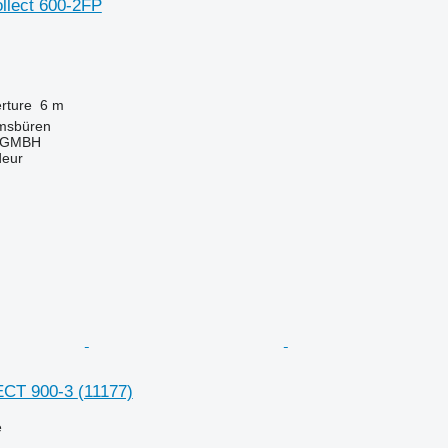
llect 600-2FP
rture
6 m
msbüren
 GMBH
deur
ECT 900-3
(11177)
e