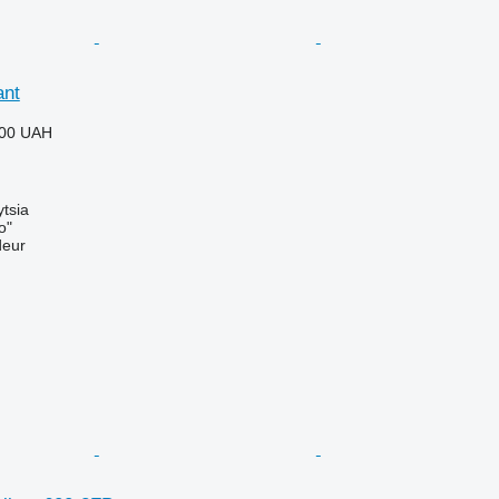
ant
000 UAH
ytsia
o"
deur