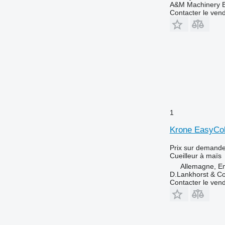
A&M Machinery 
Contacter le ven
1
Krone EasyCol
Prix sur demand
Cueilleur à maïs
Allemagne, E
D.Lankhorst & C
Contacter le ven