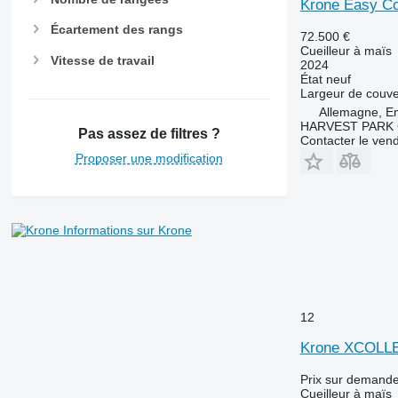
Krone Easy Co
Écartement des rangs
72.500 €
Cueilleur à maïs
Vitesse de travail
2024
État
neuf
Largeur de couve
Allemagne, E
HARVEST PARK
Pas assez de filtres ?
Contacter le ven
Proposer une modification
Informations sur Krone
12
Krone XCOLL
Prix sur demand
Cueilleur à maïs