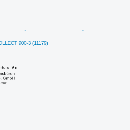
OLLECT 900-3
(11179)
rture
9 m
msbüren
o. GmbH
deur