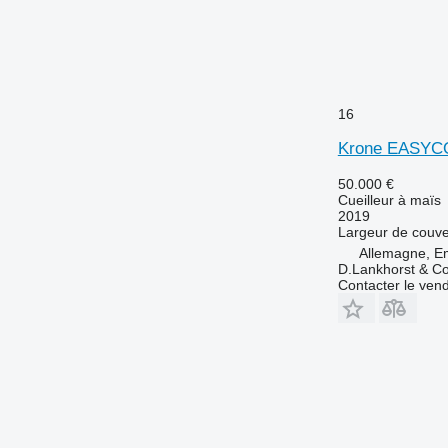
16
Krone EASYC
50.000 €
Cueilleur à maïs
2019
Largeur de couve
Allemagne, E
D.Lankhorst & C
Contacter le ven