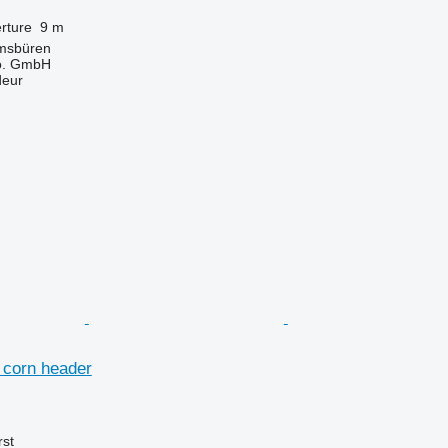
rture
9 m
msbüren
o. GmbH
deur
corn header
rst