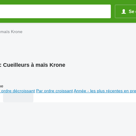
Se 
à maïs Krone
:
Cueilleurs à maïs Krone
ne
 ordre décroissant
Par ordre croissant
Année - les plus récentes en pr