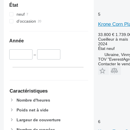
État
5
neuf
d'occasion
Krone Corn Pl
33.800 €
1.739.
Cueilleur à maïs
Année
2024
État
neuf
Ukraine, Vinn
–
TOV "EverestAgr
Contacter le ven
Caractéristiques
Nombre d'heures
Poids net à vide
Largeur de couverture
6
Nombre de rangées