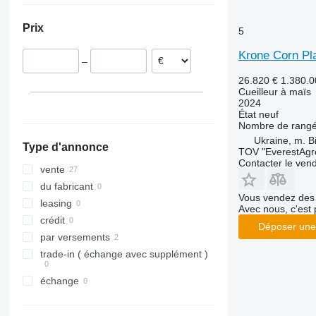
Royaume-Uni
Prix
5
Pologne
Krone Corn Pl
–
26.820 €
1.380.
Cueilleur à maïs
2024
État
neuf
Nombre de rang
Ukraine, m. B
Type d'annonce
TOV "EverestAgr
Contacter le ven
vente
du fabricant
Vous vendez des 
leasing
Avec nous, c'est 
crédit
Déposer une
par versements
trade-in ( échange avec supplément )
échange