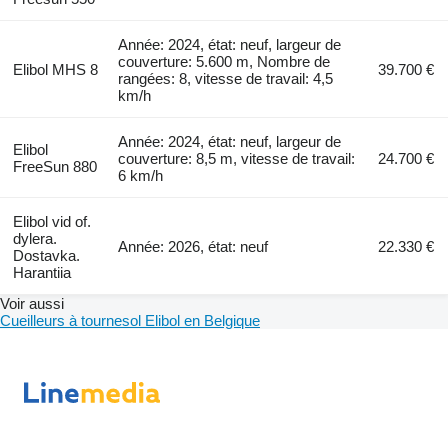
Année: 2024, état: neuf, largeur de
couverture: 5.600 m, Nombre de
Elibol MHS 8
39.700 €
rangées: 8, vitesse de travail: 4,5
km/h
Année: 2024, état: neuf, largeur de
Elibol
couverture: 8,5 m, vitesse de travail:
24.700 €
FreeSun 880
6 km/h
Elibol vid of.
dylera.
Année: 2026, état: neuf
22.330 €
Dostavka.
Harantiia
Voir aussi
Cueilleurs à tournesol Elibol en Belgique