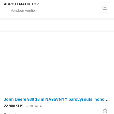
AGROTEMATIK TOV
John Deere 980 13 m NAYaVNYY parovyi sutsilnoho obrobitku peredposivnyi kul
22.900 $US
≈ 19.820 €