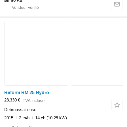
Blinto AB
Reform RM 25 Hydro
23.330 €
TVA incluse
Debroussailleuse
2015
2 m/h
14 ch (10.29 kW)