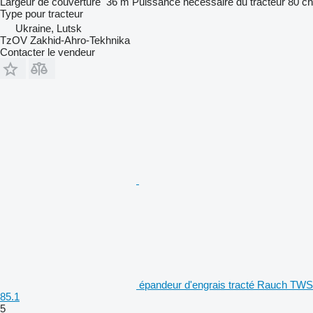
Largeur de couverture
36 m
Puissance nécessaire du tracteur
80 ch
Type
pour tracteur
Ukraine, Lutsk
TzOV Zakhid-Ahro-Tekhnika
Contacter le vendeur
épandeur d'engrais tracté Rauch TWS
85.1
5