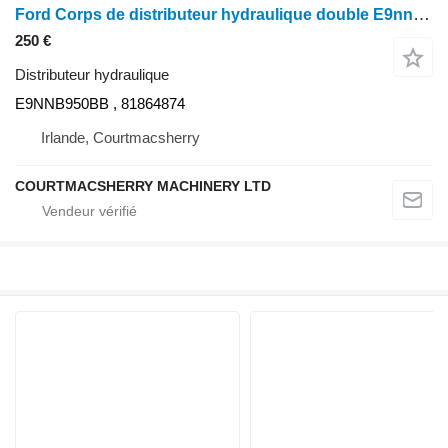
Ford Corps de distributeur hydraulique double E9nnb950bb 40, 10, Ts, Tw Tw15 E9NNB950BB pour tracteur à roues Ford 40, 10, Ts, Tw Tw15
250 €
Distributeur hydraulique
E9NNB950BB , 81864874
Irlande, Courtmacsherry
COURTMACSHERRY MACHINERY LTD