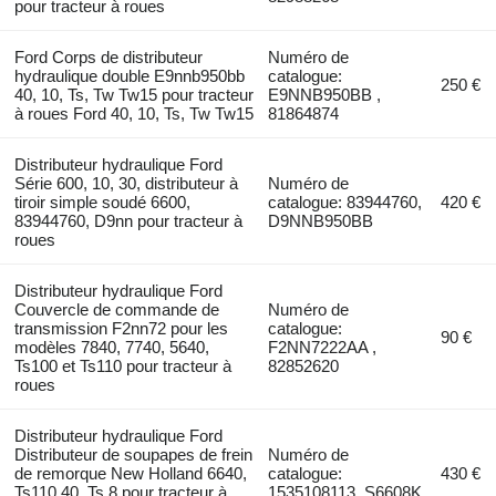
pour tracteur à roues
Ford Corps de distributeur
Numéro de
hydraulique double E9nnb950bb
catalogue:
250 €
40, 10, Ts, Tw Tw15 pour tracteur
E9NNB950BB ,
à roues Ford 40, 10, Ts, Tw Tw15
81864874
Distributeur hydraulique Ford
Série 600, 10, 30, distributeur à
Numéro de
tiroir simple soudé 6600,
catalogue: 83944760,
420 €
83944760, D9nn pour tracteur à
D9NNB950BB
roues
Distributeur hydraulique Ford
Couvercle de commande de
Numéro de
transmission F2nn72 pour les
catalogue:
90 €
modèles 7840, 7740, 5640,
F2NN7222AA ,
Ts100 et Ts110 pour tracteur à
82852620
roues
Distributeur hydraulique Ford
Distributeur de soupapes de frein
Numéro de
de remorque New Holland 6640,
catalogue:
430 €
Ts110 40, Ts 8 pour tracteur à
1535108113, S6608K