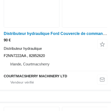
Distributeur hydraulique Ford Couvercle de commande de transmission F2nn72 pour les modèles 7840, 7740, 5640, Ts100 et Ts110 F2NN7222AA pour tracteur à roues
90 €
Distributeur hydraulique
F2NN7222AA , 82852620
Irlande, Courtmacsherry
COURTMACSHERRY MACHINERY LTD