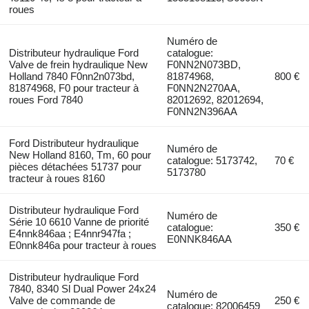
roues
Numéro de
Distributeur hydraulique Ford
catalogue:
Valve de frein hydraulique New
F0NN2N073BD,
Holland 7840 F0nn2n073bd,
81874968,
800 €
81874968, F0 pour tracteur à
F0NN2N270AA,
roues Ford 7840
82012692, 82012694,
F0NN2N396AA
Ford Distributeur hydraulique
Numéro de
New Holland 8160, Tm, 60 pour
catalogue: 5173742,
70 €
pièces détachées 51737 pour
5173780
tracteur à roues 8160
Distributeur hydraulique Ford
Numéro de
Série 10 6610 Vanne de priorité
catalogue:
350 €
E4nnk846aa ; E4nnr947fa ;
E0NNK846AA
E0nnk846a pour tracteur à roues
Distributeur hydraulique Ford
7840, 8340 Sl Dual Power 24x24
Numéro de
Valve de commande de
250 €
catalogue: 82006459