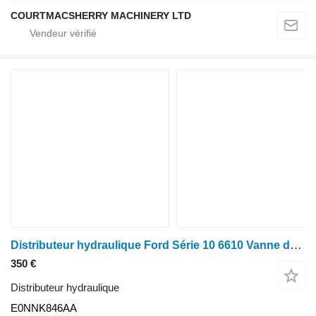
COURTMACSHERRY MACHINERY LTD
Distributeur hydraulique Ford Série 10 6610 Vanne de priorité E4nnk846aa ; E4nnr947fa ; E0nnk846a E0NNK846AA pour tracteur à roues
350 €
Distributeur hydraulique
E0NNK846AA