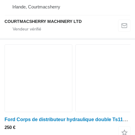
Irlande, Courtmacsherry
COURTMACSHERRY MACHINERY LTD
Ford Corps de distributeur hydraulique double Ts115, 10, Tw Tw15 E9nnb950bb E9NNB950BB pour tracteur à roues
250 €