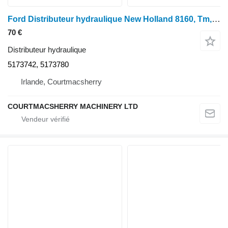
Ford Distributeur hydraulique New Holland 8160, Tm, 60 pour pièces détachées 51737 5173742, 5173780 pour tracteur à roues 8160
70 €
Distributeur hydraulique
5173742, 5173780
Irlande, Courtmacsherry
COURTMACSHERRY MACHINERY LTD