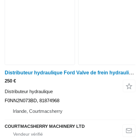
Distributeur hydraulique Ford Valve de frein hydraulique New Holland 7840, série 40 (pour pièces détachées uniquement) F0NN2N073BD pour tracteur à roues
250 €
Distributeur hydraulique
F0NN2N073BD, 81874968
Irlande, Courtmacsherry
COURTMACSHERRY MACHINERY LTD