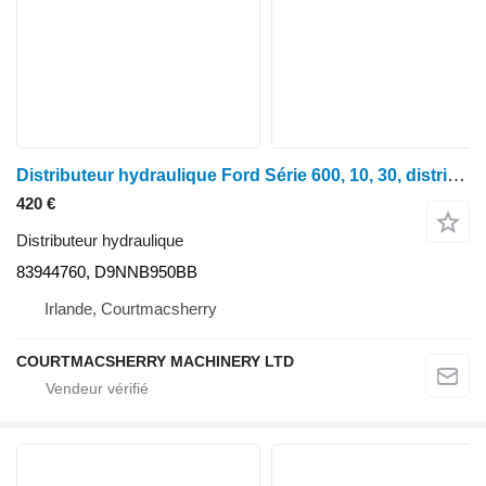
Distributeur hydraulique Ford Série 600, 10, 30, distributeur à tiroir simple soudé 6600, 83944760, D9nn pour tracteur à roues
420 €
Distributeur hydraulique
83944760, D9NNB950BB
Irlande, Courtmacsherry
COURTMACSHERRY MACHINERY LTD