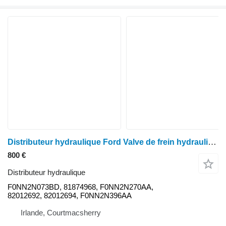
Distributeur hydraulique Ford Valve de frein hydraulique New Holland 7840 F0nn2n073bd, 81874968, F0 F0NN2N073BD pour tracteur à roues Ford 7840
800 €
Distributeur hydraulique
F0NN2N073BD, 81874968, F0NN2N270AA,
82012692, 82012694, F0NN2N396AA
Irlande, Courtmacsherry