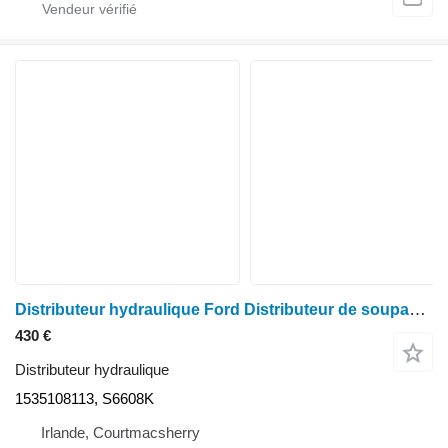
Distributeur hydraulique Ford Distributeur de soupapes de frein de remorque New Holland 6640, Ts110 40, Ts 8 1535108113 pour tracteur à roues
430 €
Distributeur hydraulique
1535108113, S6608K
Irlande, Courtmacsherry