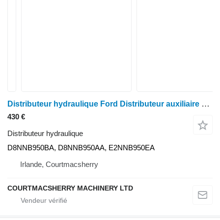
Distributeur hydraulique Ford Distributeur auxiliaire hydraulique Tw20, Tw10, 8700, 9700 D8nnb950b D8NNB950BA pour tracteur à roues
430 €
Distributeur hydraulique
D8NNB950BA, D8NNB950AA, E2NNB950EA
Irlande, Courtmacsherry
COURTMACSHERRY MACHINERY LTD