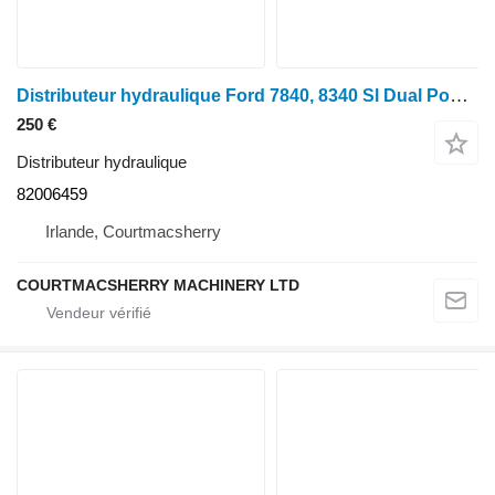
Distributeur hydraulique Ford 7840, 8340 Sl Dual Power 24x24 Valve de commande de transmission 820064 82006459 pour tracteur à roues
250 €
Distributeur hydraulique
82006459
Irlande, Courtmacsherry
COURTMACSHERRY MACHINERY LTD