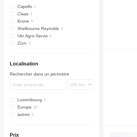
Capello
Claas
Spartan
Krone
Direct Disc
Shelbourne Reynolds
Ukr.Agro-Servis
Zürn
Profi Cut
Localisation
Rechercher dans un périmètre
Luxembourg
Europe
autres
Allemagne
Lettonie
Ukraine
Italie
Prix