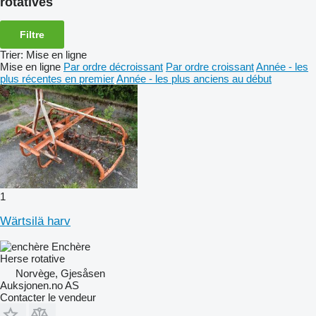
rotatives
Filtre
Trier
:
Mise en ligne
Mise en ligne
Par ordre décroissant
Par ordre croissant
Année - les
plus récentes en premier
Année - les plus anciens au début
1
Wärtsilä harv
Enchère
Herse rotative
Norvège, Gjesåsen
Auksjonen.no AS
Contacter le vendeur