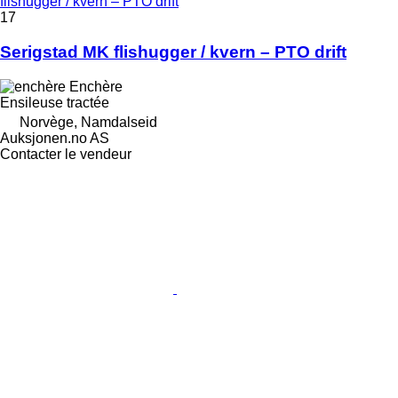
flishugger / kvern – PTO drift
17
Serigstad MK flishugger / kvern – PTO drift
Enchère
Ensileuse tractée
Norvège, Namdalseid
Auksjonen.no AS
Contacter le vendeur