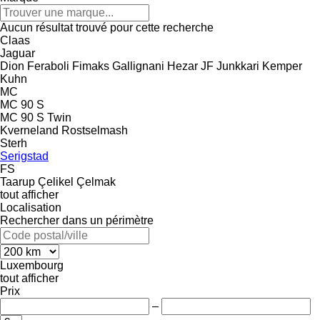
Aucun résultat trouvé pour cette recherche
Claas
Jaguar
Dion
Feraboli
Fimaks
Gallignani
Hezar
JF
Junkkari
Kemper
Kuhn
MC
MC 90 S
MC 90 S Twin
Kverneland
Rostselmash
Sterh
Serigstad
FS
Taarup
Çelikel
Çelmak
tout afficher
Localisation
Rechercher dans un périmètre
Luxembourg
tout afficher
Prix
–