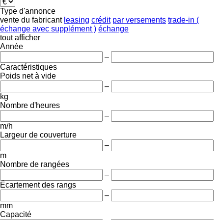
Type d'annonce
vente
du fabricant
leasing
crédit
par versements
trade-in (
échange avec supplément )
échange
tout afficher
Année
–
Caractéristiques
Poids net à vide
–
kg
Nombre d'heures
–
m/h
Largeur de couverture
–
m
Nombre de rangées
–
Écartement des rangs
–
mm
Capacité