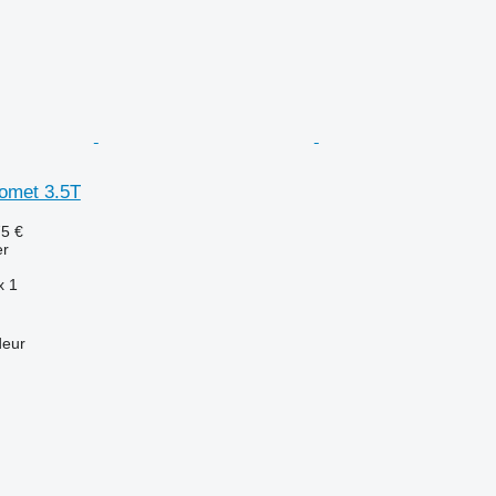
omet 3.5T
75 €
er
x
1
deur