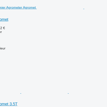
romet
62 €
er
deur
omet 3.5T