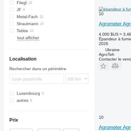
Fliegl
TSW
E
EV
FORTIS
JF
ASW
T series
Terra
10
Metal-Fach
Komfort
UN
Agrometer Ag
Strautmann
OL
N262
Flex
Tebbe
PG
Magnon
4.000 $US
≈ 3.4
tout afficher
SP
DS
TYTAN
MKE
Épandeur à fumi
2026
HS
Ukraine
MS
AgroTeh
Localisation
Contacter le ven
Rechercher dans un périmètre
Luxembourg
autres
Ukraine
10
Prix
Agrometer Agr