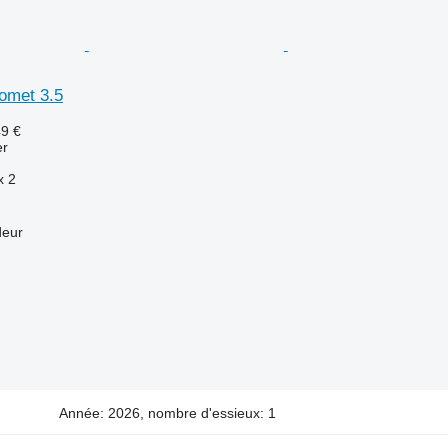
omet 3.5
49 €
er
x
2
deur
Année: 2026, nombre d'essieux: 1