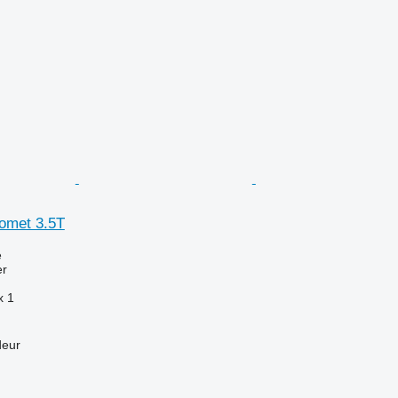
omet 3.5T
e
er
x
1
deur