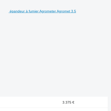
épandeur à fumier Agrometer Agromet 3.5
3.375 €