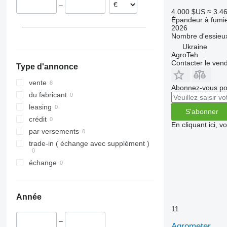
–
4.000 $US
≈ 3.4
Épandeur à fumi
2026
Nombre d'essieu
Ukraine
AgroTeh
Contacter le ven
Type d'annonce
vente
Abonnez-vous pou
du fabricant
leasing
S'abonner
crédit
En cliquant ici, 
par versements
trade-in ( échange avec supplément )
échange
Année
11
–
Agrometer