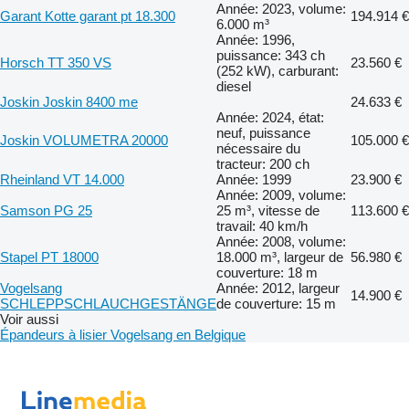
Année: 2023, volume:
Garant Kotte garant pt 18.300
194.914 €
6.000 m³
Année: 1996,
puissance: 343 ch
Horsch TT 350 VS
23.560 €
(252 kW), carburant:
diesel
Joskin Joskin 8400 me
24.633 €
Année: 2024, état:
neuf, puissance
Joskin VOLUMETRA 20000
105.000 €
nécessaire du
tracteur: 200 ch
Rheinland VT 14.000
Année: 1999
23.900 €
Année: 2009, volume:
Samson PG 25
25 m³, vitesse de
113.600 €
travail: 40 km/h
Année: 2008, volume:
Stapel PT 18000
18.000 m³, largeur de
56.980 €
couverture: 18 m
Vogelsang
Année: 2012, largeur
14.900 €
SCHLEPPSCHLAUCHGESTÄNGE
de couverture: 15 m
Voir aussi
Épandeurs à lisier Vogelsang en Belgique