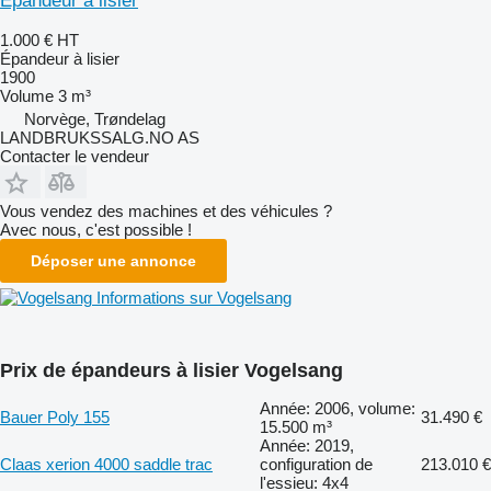
Épandeur à lisier
1.000 €
HT
Épandeur à lisier
1900
Volume
3 m³
Norvège, Trøndelag
LANDBRUKSSALG.NO AS
Contacter le vendeur
Vous vendez des machines et des véhicules ?
Avec nous, c'est possible !
Déposer une annonce
Informations sur Vogelsang
Prix de épandeurs à lisier Vogelsang
Année: 2006, volume:
Bauer Poly 155
31.490 €
15.500 m³
Année: 2019,
Claas xerion 4000 saddle trac
configuration de
213.010 €
l'essieu: 4x4