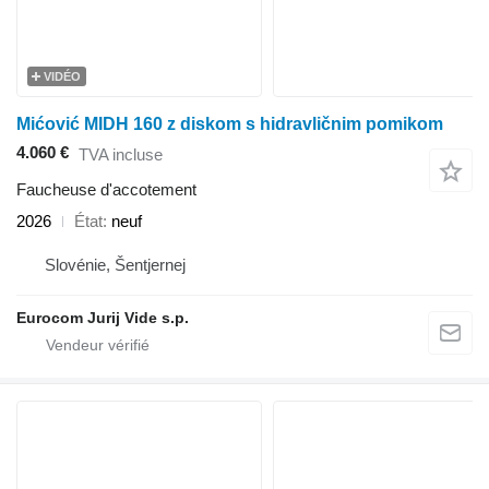
VIDÉO
Mićović MIDH 160 z diskom s hidravličnim pomikom
4.060 €
TVA incluse
Faucheuse d'accotement
2026
État
neuf
Slovénie, Šentjernej
Eurocom Jurij Vide s.p.