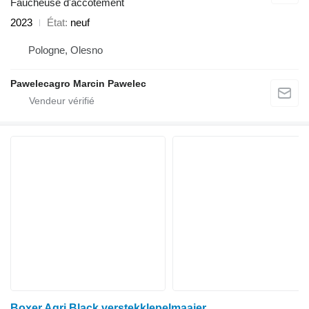
Faucheuse d'accotement
2023
État
neuf
Pologne, Olesno
Pawelecagro Marcin Pawelec
Boxer Agri Black verstekklepelmaaier