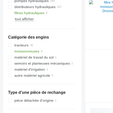
pompes hydrauliques
distributeurs hydrauliques
filtres hydrauliques
tout afficher
Catégorie des engins
tracteurs
moissonneuses
tracteurs à roues
matériel de travail du sol
arracheuses de betteraves
semoirs et planteuses mécaniques
moissonneuses-batteuses
charrues
matériel d'irrigation
autre matériel agricole
Type d'une pièce de rechange
pièce détachée d'origine