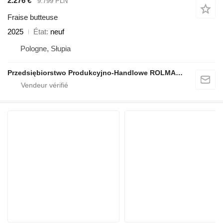
2.276 €
9.799 PLN
Fraise butteuse
2025
État
neuf
Pologne, Słupia
Przedsiębiorstwo Produkcyjno-Handlowe ROLMAPOL Marcin Dziekan