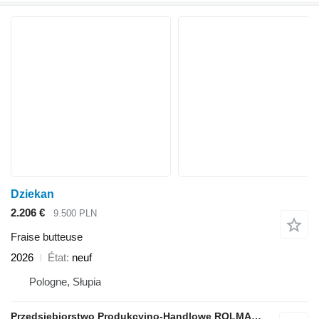
Dziekan
2.206 €
9.500 PLN
Fraise butteuse
2026
État
neuf
Pologne, Słupia
Przedsiębiorstwo Produkcyjno-Handlowe ROLMAPOL Marcin Dziekan