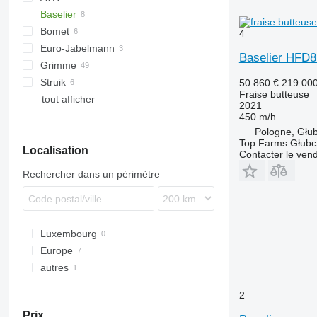
Baselier
MultiForce
Bomet
4
Euro-Jabelmann
U-series
Baselier HFD
Grimme
Z-series
Struik
BFL
50.860 €
219.00
Fraise butteuse
tout afficher
DF
2021
GF
450 m/h
Pologne, Głu
SE
Top Farms Głubc
Localisation
Contacter le ven
Rechercher dans un périmètre
Luxembourg
Europe
autres
Allemagne
Belgique
Ukraine
2
Pologne
Prix