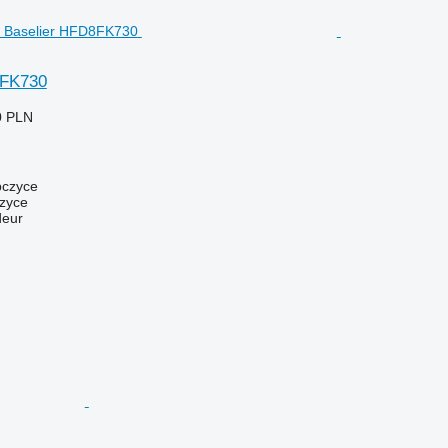
8FK730
0 PLN
bczyce
zyce
deur