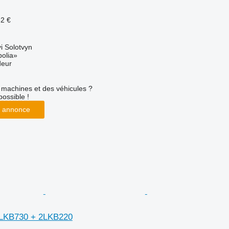
62 €
i Solotvyn
polia»
deur
machines et des véhicules ?
possible !
 annonce
8LKB730 + 2LKB220