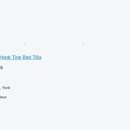
Hook Tine Bed Tilla
GB
 York
deur