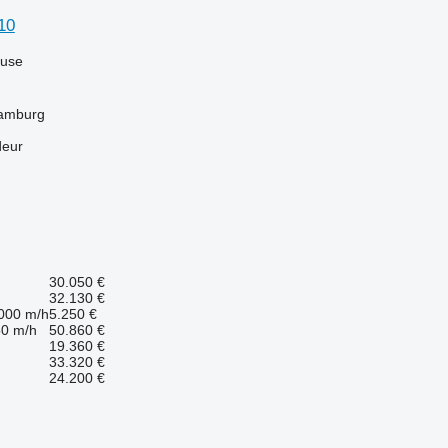
10
luse
Hamburg
deur
30.050 €
32.130 €
.000 m/h
5.250 €
50 m/h
50.860 €
19.360 €
33.320 €
24.200 €