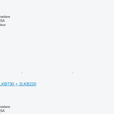
selare
 SA
deur
8LKB730 + 2LKB220
selare
 SA