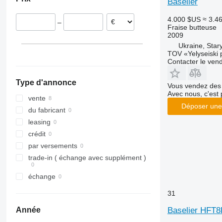
Baselier
Royaume-Uni
4.000 $US
≈ 3.4
–
Fraise butteuse
2009
Ukraine, Stary
TOV «Yelyseiski 
Contacter le ven
Type d'annonce
Vous vendez des 
Avec nous, c'est 
vente
Déposer une
du fabricant
leasing
crédit
par versements
trade-in ( échange avec supplément )
échange
31
Baselier HFT
Année