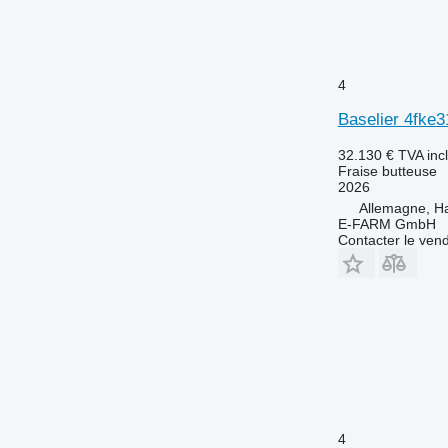
4
Baselier 4fke3
32.130 €
TVA inc
Fraise butteuse
2026
Allemagne, 
E-FARM GmbH
Contacter le ven
4