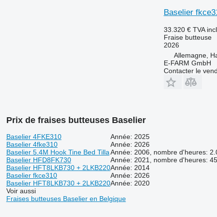
Baselier fkce3
33.320 €
TVA inc
Fraise butteuse
2026
Allemagne, 
E-FARM GmbH
Contacter le ven
Prix de fraises butteuses Baselier
Baselier 4FKE310
Année: 2025
Baselier 4fke310
Année: 2026
Baselier 5.4M Hook Tine Bed Tilla
Année: 2006, nombre d'heures: 2
Baselier HFD8FK730
Année: 2021, nombre d'heures: 4
Baselier HFT8LKB730 + 2LKB220
Année: 2014
Baselier fkce310
Année: 2026
Baselier HFT8LKB730 + 2LKB220
Année: 2020
Voir aussi
Fraises butteuses Baselier en Belgique