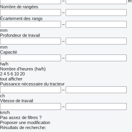
–
m
Nombre de rangées
–
Écartement des rangs
–
mm
Profondeur de travail
–
mm
Capacité
–
ha/h
Nombre d'heures (ha/h)
2
4
5
6
10
20
tout afficher
Puissance nécessaire du tracteur
–
ch
Vitesse de travail
–
km/h
Pas assez de filtres ?
Proposer une modification
Résultats de recherche: