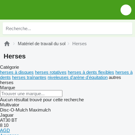
Matériel de travail du sol
Herses
Herses
Catégorie
herses à disques
herses rotatives
herses à dents flexibles
herses à
dents
herses traînantes
niveleuses d'arène d'équitation
autres
herses
Marque
Aucun résultat trouvé pour cette recherche
Multivator
Disc-O-Mulch
Maximulch
Jaguar
AT30
BT
8
10
AGD