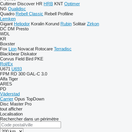
Cultimer
Discover
HR
HRB
KNT
Optimer
NG
Qualidisc
Quadro
Rebell Classic
Rebell Profiline
Lemken
Gigant
Heliodor
Koralin
Korund
Rubin
Solitair
Zirkon
DC
DM
Presto
WDL
KR
Boxster
Fox
Lion
Novacat
Rotocare
Terradisc
Blackbear
Diskator
Corvus
Field Bird
PKE
Rol/Ex
U671
U693
FPM RD 300
GAL-C 3.0
Alfa
Tiger
ARES
PD
Väderstad
Carrier
Opus
TopDown
Disc Master Pro
tout afficher
Localisation
Rechercher dans un périmètre