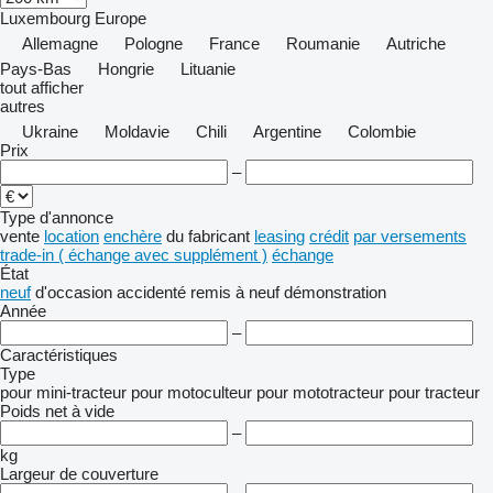
Luxembourg
Europe
Allemagne
Pologne
France
Roumanie
Autriche
Pays-Bas
Hongrie
Lituanie
tout afficher
autres
Ukraine
Moldavie
Chili
Argentine
Colombie
Prix
–
Type d'annonce
vente
location
enchère
du fabricant
leasing
crédit
par versements
trade-in ( échange avec supplément )
échange
État
neuf
d'occasion
accidenté
remis à neuf
démonstration
Année
–
Caractéristiques
Type
pour mini-tracteur
pour motoculteur
pour mototracteur
pour tracteur
Poids net à vide
–
kg
Largeur de couverture