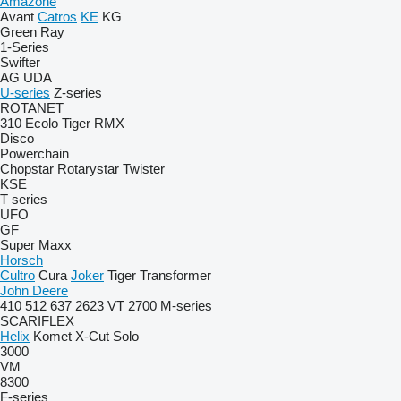
Amazone
Avant
Catros
KE
KG
Green Ray
1-Series
Swifter
AG
UDA
U-series
Z-series
ROTANET
310
Ecolo Tiger
RMX
Disco
Powerchain
Chopstar
Rotarystar
Twister
KSE
T series
UFO
GF
Super Maxx
Horsch
Cultro
Cura
Joker
Tiger
Transformer
John Deere
410
512
637
2623 VT
2700
M-series
SCARIFLEX
Helix
Komet
X-Cut Solo
3000
VM
8300
F-series