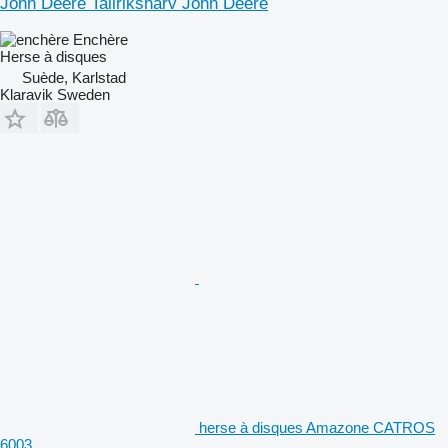
John Deere Tallriksharv John Deere
Enchère
Herse à disques
Suède, Karlstad
Klaravik Sweden
herse à disques Amazone CATROS
6003