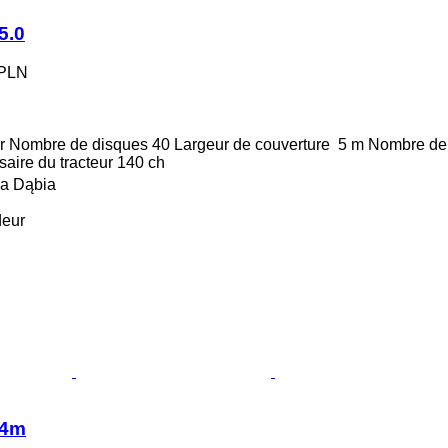
5.0
 PLN
r
Nombre de disques
40
Largeur de couverture
5 m
Nombre de
aire du tracteur
140 ch
a Dąbia
deur
 4m