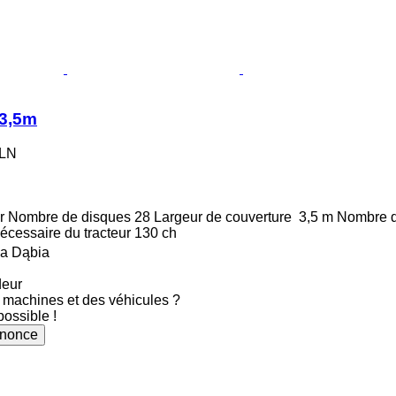
 3,5m
PLN
r
Nombre de disques
28
Largeur de couverture
3,5 m
Nombre d
écessaire du tracteur
130 ch
a Dąbia
deur
machines et des véhicules ?
possible !
nnonce