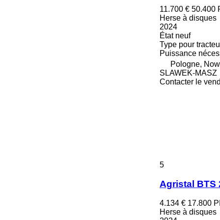
11.700 €
50.400
Herse à disques
2024
État
neuf
Type
pour tracteu
Puissance nécess
Pologne, Now
SLAWEK-MASZ
Contacter le ven
5
Agristal BTS
4.134 €
17.800 
Herse à disques