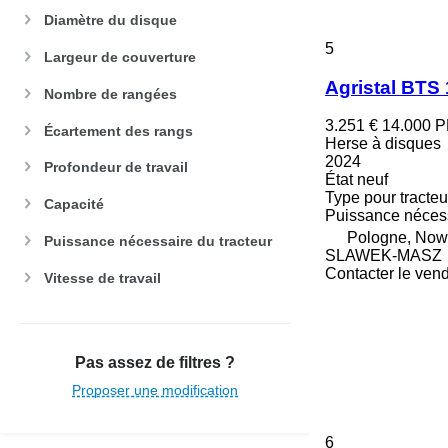
Diamètre du disque
5
Largeur de couverture
Agristal BTS
Nombre de rangées
3.251 €
14.000 
Écartement des rangs
Herse à disques
2024
Profondeur de travail
État
neuf
Type
pour tracteu
Capacité
Puissance nécess
Pologne, Now
Puissance nécessaire du tracteur
SLAWEK-MASZ
Contacter le ven
Vitesse de travail
Pas assez de filtres ?
Proposer une modification
6