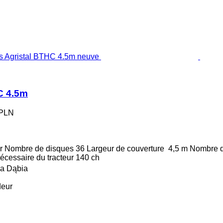
C 4.5m
 PLN
r
Nombre de disques
36
Largeur de couverture
4,5 m
Nombre d
écessaire du tracteur
140 ch
a Dąbia
deur