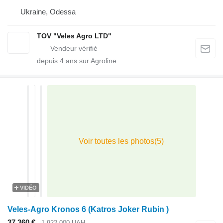
Ukraine, Odessa
TOV "Veles Agro LTD"
depuis
4
ans sur Agroline
VIDÉO
Veles-Agro Kronos 6 (Katros Joker Rubin )
37.360 €
1.922.000 UAH