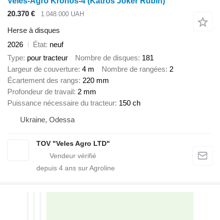
Veles-Agro Kronos-4 (Katros Joker Rubin)
20.370 €
1.048.000 UAH
Herse à disques
2026
État
neuf
Type
pour tracteur
Nombre de disques
181
Largeur de couverture
4 m
Nombre de rangées
2
Écartement des rangs
220 mm
Profondeur de travail
2 mm
Puissance nécessaire du tracteur
150 ch
Ukraine, Odessa
TOV "Veles Agro LTD"
depuis
4
ans sur Agroline