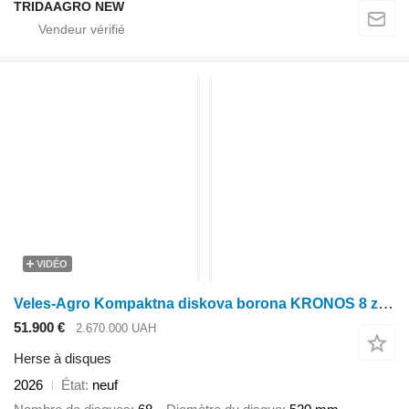
TRIDAAGRO NEW
VIDÉO
Veles-Agro Kompaktna diskova borona KRONOS 8 z nozhovimi kotkami
51.900 €
2.670.000 UAH
Herse à disques
2026
État
neuf