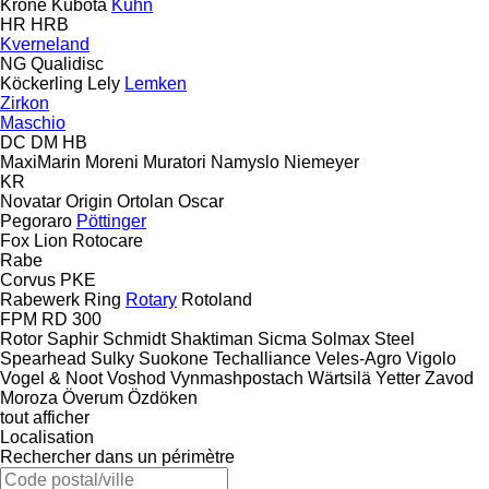
Krone
Kubota
Kuhn
HR
HRB
Kverneland
NG
Qualidisc
Köckerling
Lely
Lemken
Zirkon
Maschio
DC
DM
HB
MaxiMarin
Moreni
Muratori
Namyslo
Niemeyer
KR
Novatar
Origin
Ortolan
Oscar
Pegoraro
Pöttinger
Fox
Lion
Rotocare
Rabe
Corvus
PKE
Rabewerk
Ring
Rotary
Rotoland
FPM RD 300
Rotor
Saphir
Schmidt
Shaktiman
Sicma
Solmax Steel
Spearhead
Sulky
Suokone
Techalliance
Veles-Agro
Vigolo
Vogel & Noot
Voshod
Vynmashpostach
Wärtsilä
Yetter
Zavod
Moroza
Överum
Özdöken
tout afficher
Localisation
Rechercher dans un périmètre