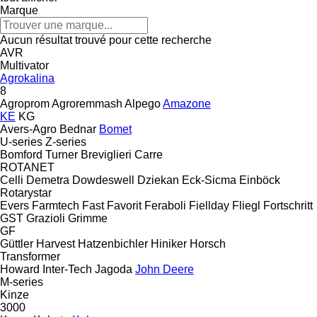
Marque
Aucun résultat trouvé pour cette recherche
AVR
Multivator
Agrokalina
8
Agroprom
Agroremmash
Alpego
Amazone
KE
KG
Avers-Agro
Bednar
Bomet
U-series
Z-series
Bomford Turner
Breviglieri
Carre
ROTANET
Celli
Demetra
Dowdeswell
Dziekan
Eck-Sicma
Einböck
Rotarystar
Evers
Farmtech
Fast
Favorit
Feraboli
Fiellday
Fliegl
Fortschritt
GST
Grazioli
Grimme
GF
Güttler
Harvest
Hatzenbichler
Hiniker
Horsch
Transformer
Howard
Inter-Tech
Jagoda
John Deere
M-series
Kinze
3000