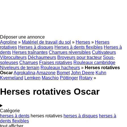
Déposer une annonce
Agroline
»
Matériel de travail du sol
»
Herses
»
Herses
rotatives
Herses à disques
Herses à dents flexibles
Herses à
dents
Herses traînantes
Charrues réversibles
Cultivateurs
Vibroculteurs
Déchaumeurs
Broyeurs pour tracteur
Sous-
soleuses
Charrues
Fraises rotatives
Rouleaux cambridge
Niveleurs de terrain
Rouleaux hacheurs
»
Herses rotatives
Oscar
Agrokalina
Amazone
Bomet
John Deere
Kuhn
Kverneland
Lemken
Maschio
Pöttinger
Rotary
»
Herses rotatives Oscar
Catégorie
herses à dents
herses rotatives
herses à disques
herses à
dents flexibles
tout afficher