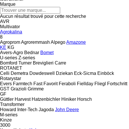
Marque
Aucun résultat trouvé pour cette recherche
AVR
Multivator
Agrokalina
8
Agroprom
Agroremmash
Alpego
Amazone
KE
KG
Avers-Agro
Bednar
Bomet
U-series
Z-series
Bomford Turner
Breviglieri
Carre
ROTANET
Celli
Demetra
Dowdeswell
Dziekan
Eck-Sicma
Einböck
Rotarystar
Evers
Farmtech
Fast
Favorit
Feraboli
Fiellday
Fliegl
Fortschritt
GST
Grazioli
Grimme
GF
Güttler
Harvest
Hatzenbichler
Hiniker
Horsch
Transformer
Howard
Inter-Tech
Jagoda
John Deere
M-series
Kinze
3000