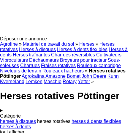
Déposer une annonce
Agroline
»
Matériel de travail du sol
»
Herses
»
Herses
rotatives
Herses à disques
Herses à dents flexibles
Herses à
dents
Herses traînantes
Charrues réversibles
Cultivateurs
Vibroculteurs
Déchaumeurs
Broyeurs pour tracteur
Sous-
soleuses
Charrues
Fraises rotatives
Rouleaux cambridge
Niveleurs de terrain
Rouleaux hacheurs
»
Herses rotatives
Pöttinger
Agrokalina
Amazone
Bomet
John Deere
Kuhn
Kverneland
Lemken
Maschio
Rotary
Yetter
»
Herses rotatives Pöttinger
Catégorie
herses à disques
herses rotatives
herses à dents flexibles
herses à dents
tout afficher