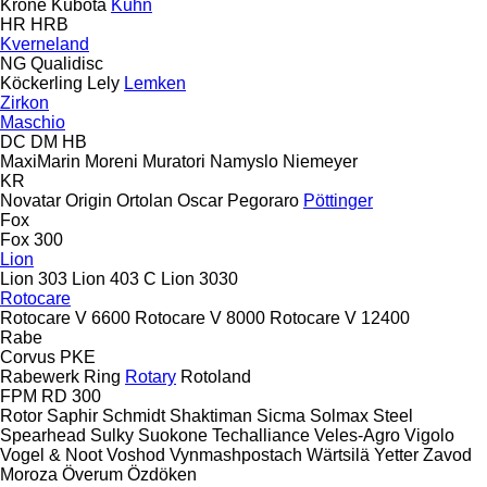
Krone
Kubota
Kuhn
HR
HRB
Kverneland
NG
Qualidisc
Köckerling
Lely
Lemken
Zirkon
Maschio
DC
DM
HB
MaxiMarin
Moreni
Muratori
Namyslo
Niemeyer
KR
Novatar
Origin
Ortolan
Oscar
Pegoraro
Pöttinger
Fox
Fox 300
Lion
Lion 303
Lion 403 C
Lion 3030
Rotocare
Rotocare V 6600
Rotocare V 8000
Rotocare V 12400
Rabe
Corvus
PKE
Rabewerk
Ring
Rotary
Rotoland
FPM RD 300
Rotor
Saphir
Schmidt
Shaktiman
Sicma
Solmax Steel
Spearhead
Sulky
Suokone
Techalliance
Veles-Agro
Vigolo
Vogel & Noot
Voshod
Vynmashpostach
Wärtsilä
Yetter
Zavod
Moroza
Överum
Özdöken