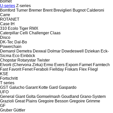
Bomet
U-series
Z-series
Bomford Turner
Bremer
Brent
Breviglieri
Bugnot
Calderoni
Carre
ROTANET
Case IH
310
Ecolo Tiger
RMX
Caterpillar
Celli
Challenger
Claas
Disco
DK-Tec
Dal-Bo
Powerchain
Demarol
Demetra
Dexwal
Dolmar
Dowdeswell
Dziekan
Eck-
Sicma
Eco
Einböck
Chopstar
Rotarystar
Twister
Elvorti (Chervona Zirka)
Ermo
Evers
Expom
Farmet
Farmtech
Fast
Favorit
Fenet
Feraboli
Fiellday
Fiskars
Flex
Fliegl
KSE
Fortschritt
T series
GST
Galucho
Garant Kotte
Gard
Gaspardo
UFO
General
Giant
Golta
Gomselmash
Goudland
Grano-System
Grazioli
Great Plains
Gregoire Besson
Gregoire
Grimme
GF
Gruber
Güttler