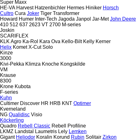
Super Maxx
HE-VA
Harvest
Hatzenbichler
Hermes
Hiniker
Horsch
Cultro
Cura
Joker
Tiger
Transformer
Howard
Humer
Inter-Tech
Jagoda
Janpol
Jar-Met
John Deere
410
512
637
2623 VT
2700
M-series
Joskin
SCARIFLEX
KLK Agro
Ka-Rol
Kara Ova
Kello-Bilt
Kelly
Kerner
Helix
Komet
X-Cut Solo
Kinze
3000
Kivi-Pekka
Klimza
Knoche
Kongskilde
VM
Krause
8300
Krone
Kubota
F-series
Kuhn
Cultimer
Discover
HR
HRB
KNT
Optimer
Kverneland
NG
Qualidisc
Visio
Köckerling
Quadro
Rebell Classic
Rebell Profiline
LKMZ
Landstal
Laumetris
Lely
Lemken
Gigant
Heliodor
Koralin
Korund
Rubin
Solitair
Zirkon