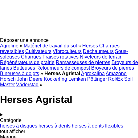
Déposer une annonce
Agroline
»
Matériel de travail du sol
»
Herses
Charrues
réversibles
Cultivateurs
Vibroculteurs
Déchaumeurs
Sous-
soleuses
Charrues
Fraises rotatives
Niveleurs de terrain
Régénérateurs de prairie
Ramasseuses de pierres
Broyeurs de
fanes
Butteuses
Retourneurs de compost
Broyeurs de pierres
Bineuses à doigts
»
Herses Agristal
Agrokalina
Amazone
Horsch
John Deere
Köckerling
Lemken
Pöttinger
Rol/Ex
Soil
Master
Väderstad
»
Herses Agristal
Catégorie
herses à disques
herses à dents
herses à dents flexibles
tout afficher
Marque