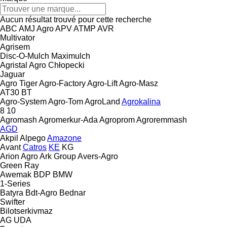
Aucun résultat trouvé pour cette recherche
ABC
AMJ Agro
APV
ATMP
AVR
Multivator
Agrisem
Disc-O-Mulch
Maximulch
Agristal
Agro Chłopecki
Jaguar
Agro Tiger
Agro-Factory
Agro-Lift
Agro-Masz
AT30
BT
Agro-System
Agro-Tom
AgroLand
Agrokalina
8
10
Agromash
Agromerkur-Ada
Agroprom
Agroremmash
AGD
Akpil
Alpego
Amazone
Avant
Catros
KE
KG
Arion Agro
Ark Group
Avers-Agro
Green Ray
Awemak
BDP
BMW
1-Series
Batyra
Bdt-Agro
Bednar
Swifter
Bilotserkivmaz
AG
UDA