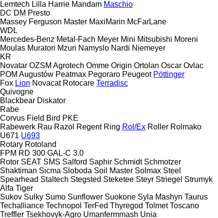
Lemtech
Lilla Harrie
Mandam
Maschio
DC
DM
Presto
Massey Ferguson
Master
MaxiMarin
McFarLane
WDL
Mercedes-Benz
Metal-Fach
Meyer
Mini
Mitsubishi
Moreni
Moulas
Muratori
Mzuri
Namyslo
Nardi
Niemeyer
KR
Novatar
OZSM Agrotech
Omme
Origin
Ortolan
Oscar
Ovlac
POM Augustów
Peatmax
Pegoraro
Peugeot
Pöttinger
Fox
Lion
Novacat
Rotocare
Terradisc
Quivogne
Blackbear
Diskator
Rabe
Corvus
Field Bird
PKE
Rabewerk
Rau
Razol
Regent
Ring
Rol/Ex
Roller
Rolmako
U671
U693
Rotary
Rotoland
FPM RD 300
GAL-C 3.0
Rotor
SEAT
SMS
Salford
Saphir
Schmidt
Schmotzer
Shaktiman
Sicma
Sloboda
Soil Master
Solmax Steel
Spearhead
Staltech
Stegsted
Steketee
Steyr
Striegel
Strumyk
Alfa
Tiger
Sukov
Sulky
Sumo
Sunflower
Suokone
Syla Mashyn
Taurus
Techalliance
Technopol
TerFed
Thyregod
Tolmet
Toscano
Treffler
Tsekhovyk-Agro
Umanfermmash
Unia