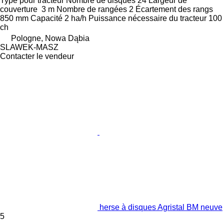
Type
pour tracteur
Nombre de disques
24
Largeur de
couverture
3 m
Nombre de rangées
2
Écartement des rangs
850 mm
Capacité
2 ha/h
Puissance nécessaire du tracteur
100
ch
Pologne, Nowa Dąbia
SLAWEK-MASZ
Contacter le vendeur
herse à disques Agristal BM neuve
5