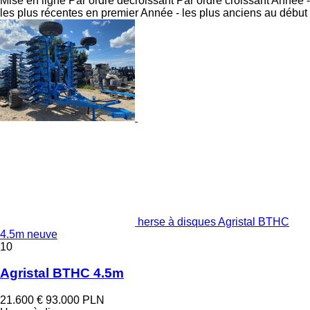
Mise en ligne
Par ordre décroissant
Par ordre croissant
Année -
les plus récentes en premier
Année - les plus anciens au début
herse à disques Agristal BTHC
4.5m neuve
10
Agristal BTHC 4.5m
21.600 €
93.000 PLN