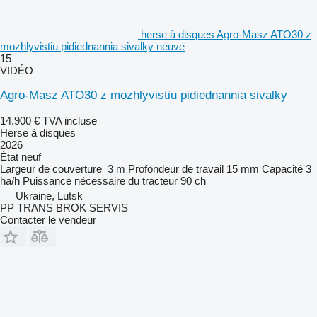
herse à disques Agro-Masz ATO30 z
mozhlyvistiu pidiednannia sivalky neuve
15
VIDÉO
Agro-Masz ATO30 z mozhlyvistiu pidiednannia sivalky
14.900 €
TVA incluse
Herse à disques
2026
État
neuf
Largeur de couverture
3 m
Profondeur de travail
15 mm
Capacité
3
ha/h
Puissance nécessaire du tracteur
90 ch
Ukraine, Lutsk
PP TRANS BROK SERVIS
Contacter le vendeur