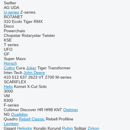
Swifter
AG
UDA
U-series
Z-series
ROTANET
310
Ecolo Tiger
RMX
Disco
Powerchain
Chopstar
Rotarystar
Twister
KSE
T series
UFO
GF
Super Maxx
Horsch
Cultro
Cura
Joker
Tiger
Transformer
Inter-Tech
John Deere
410
512
637
2623 VT
2700
M-series
SCARIFLEX
Helix
Komet
X-Cut Solo
3000
VM
8300
F-series
Cultimer
Discover
HR
HRB
KNT
Optimer
NG
Qualidisc
Quadro
Rebell Classic
Rebell Profiline
Lemken
Gigant
Heliodor
Koralin
Korund
Rubin
Solitair
Zirkon