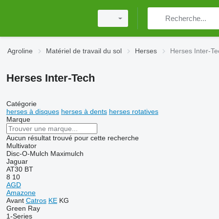
Agroline
Matériel de travail du sol
Herses
Herses Inter-Te
Herses Inter-Tech
Catégorie
herses à disques
herses à dents
herses rotatives
Marque
Aucun résultat trouvé pour cette recherche
Multivator
Disc-O-Mulch
Maximulch
Jaguar
AT30
BT
8
10
AGD
Amazone
Avant
Catros
KE
KG
Green Ray
1-Series