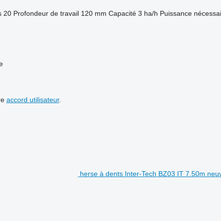
s
20
Profondeur de travail
120 mm
Capacité
3 ha/h
Puissance nécessai
e
re
accord utilisateur
.
herse à dents Inter-Tech BZ03 IT 7.50m neu