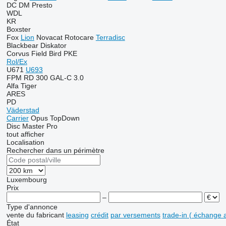
DC
DM
Presto
WDL
KR
Boxster
Fox
Lion
Novacat
Rotocare
Terradisc
Blackbear
Diskator
Corvus
Field Bird
PKE
Rol/Ex
U671
U693
FPM RD 300
GAL-C 3.0
Alfa
Tiger
ARES
PD
Väderstad
Carrier
Opus
TopDown
Disc Master Pro
tout afficher
Localisation
Rechercher dans un périmètre
Luxembourg
Prix
–
Type d'annonce
vente
du fabricant
leasing
crédit
par versements
trade-in ( échange 
État