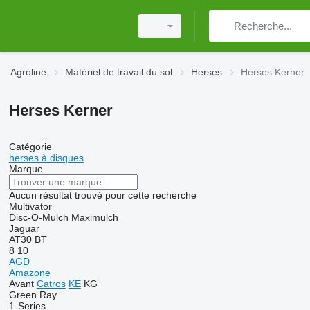
Agroline
Matériel de travail du sol
Herses
Herses Kerner
Herses Kerner
Catégorie
herses à disques
Marque
Aucun résultat trouvé pour cette recherche
Multivator
Disc-O-Mulch
Maximulch
Jaguar
AT30
BT
8
10
AGD
Amazone
Avant
Catros
KE
KG
Green Ray
1-Series