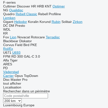
F-series
Cultimer
Discover
HR
HRB
KNT
Optimer
NG
Qualidisc
Quadro
Rebell Classic
Rebell Profiline
Lemken
Gigant
Heliodor
Koralin
Korund
Rubin
Solitair
Zirkon
DC
DM
Presto
WDL
KR
Fox
Lion
Novacat
Rotocare
Terradisc
Blackbear
Diskator
Corvus
Field Bird
PKE
Rol/Ex
U671
U693
FPM RD 300
GAL-C 3.0
Alfa
Tiger
ARES
PD
Väderstad
Carrier
Opus
TopDown
Disc Master Pro
tout afficher
Localisation
Rechercher dans un périmètre
Luxembourg
Europe