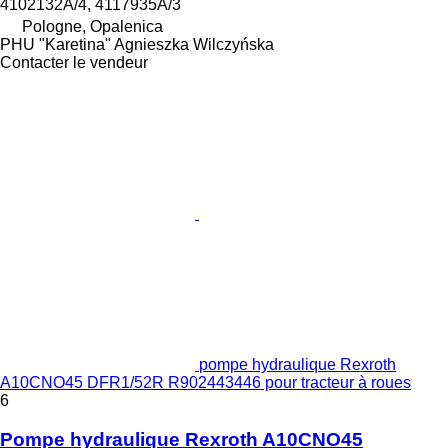
4102132A/4, 4117935A/3
Pologne, Opalenica
PHU "Karetina" Agnieszka Wilczyńska
Contacter le vendeur
pompe hydraulique Rexroth
A10CNO45 DFR1/52R R902443446 pour tracteur à roues
6
Pompe hydraulique Rexroth A10CNO45