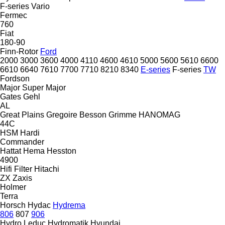
F-series
Vario
Fermec
760
Fiat
180-90
Finn-Rotor
Ford
2000
3000
3600
4000
4110
4600
4610
5000
5600
5610
6600
6610
6640
7610
7700
7710
8210
8340
E-series
F-series
TW
Fordson
Major
Super Major
Gates
Gehl
AL
Great Plains
Gregoire Besson
Grimme
HANOMAG
44C
HSM
Hardi
Commander
Hattat
Hema
Hesston
4900
Hifi Filter
Hitachi
ZX
Zaxis
Holmer
Terra
Horsch
Hydac
Hydrema
806
807
906
Hydro Leduc
Hydromatik
Hyundai