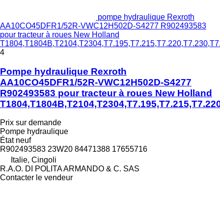
pompe hydraulique Rexroth
AA10CO45DFR1/52R-VWC12H502D-S4277 R902493583
pour tracteur à roues New Holland
T1804,T1804B,T2104,T2304,T7.195,T7.215,T7.220,T7.230,T7
4
Pompe hydraulique Rexroth
AA10CO45DFR1/52R-VWC12H502D-S4277
R902493583 pour tracteur à roues New Holland
T1804,T1804B,T2104,T2304,T7.195,T7.215,T7.220
Prix sur demande
Pompe hydraulique
État
neuf
R902493583 23W20 84471388 17655716
Italie, Cingoli
R.A.O. DI POLITA ARMANDO & C. SAS
Contacter le vendeur