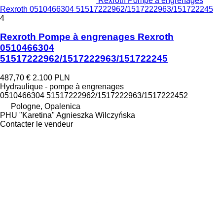
Rexroth Pompe à engrenages
Rexroth 0510466304 51517222962/1517222963/151722245
4
Rexroth Pompe à engrenages Rexroth
0510466304
51517222962/1517222963/151722245
487,70 €
2.100 PLN
Hydraulique - pompe à engrenages
0510466304 51517222962/1517222963/1517222452
Pologne, Opalenica
PHU "Karetina" Agnieszka Wilczyńska
Contacter le vendeur