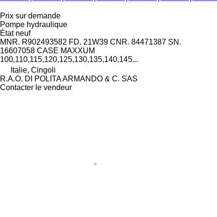
Prix sur demande
Pompe hydraulique
État
neuf
MNR. R902493582 FD. 21W39 CNR. 84471387 SN.
16607058 CASE MAXXUM
100,110,115,120,125,130,135,140,145...
Italie, Cingoli
R.A.O. DI POLITA ARMANDO & C. SAS
Contacter le vendeur