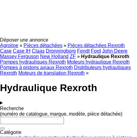
Déposer une annonce
Agroline
»
Pièces détachées
»
Pièces détachées Rexroth
Case
Case IH
Claas
Dronningborg
Fendt
Ford
John Deere
Massey Ferguson
New Holland
ZF
»
Hydraulique Rexroth
Pompes hydrauliques Rexroth
Moteurs hydraulique Rexroth
Pompes à pistons axiaux Rexroth
Distributeurs hydrauliques
Rexroth
Moteurs de translation Rexroth
»
Hydraulique Rexroth
Recherche
(numéro de catalogue, marque, modèle, pièce détachée)
Catégorie