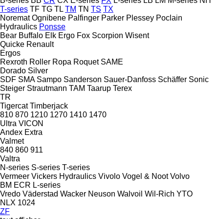
B-series
BB
CR
CX
E-series
FX
L-series
LB
LM
M-series
NH
T-series
TF
TG
TL
TM
TN
TS
TX
Noremat
Ognibene
Palfinger
Parker
Plessey
Poclain
Hydraulics
Ponsse
Bear
Buffalo
Elk
Ergo
Fox
Scorpion
Wisent
Quicke
Renault
Ergos
Rexroth
Roller
Ropa
Roquet
SAME
Dorado
Silver
SDF
SMA
Sampo
Sanderson
Sauer-Danfoss
Schäffer
Sonic
Steiger
Strautmann
TAM
Taarup
Terex
TR
Tigercat
Timberjack
810
870
1210
1270
1410
1470
Ultra
VICON
Andex
Extra
Valmet
840
860
911
Valtra
N-series
S-series
T-series
Vermeer
Vickers Hydraulics
Vivolo
Vogel & Noot
Volvo
BM
ECR
L-series
Vredo
Väderstad
Wacker Neuson
Walvoil
Wil-Rich
YTO
NLX 1024
ZF