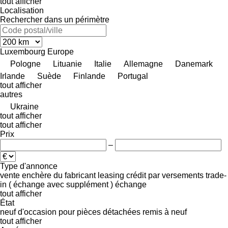
tout afficher
Localisation
Rechercher dans un périmètre
Luxembourg
Europe
Pologne
Lituanie
Italie
Allemagne
Danemark
Irlande
Suède
Finlande
Portugal
tout afficher
autres
Ukraine
tout afficher
tout afficher
Prix
–
Type d'annonce
vente
enchère
du fabricant
leasing
crédit
par versements
trade-
in ( échange avec supplément )
échange
tout afficher
État
neuf
d'occasion
pour pièces détachées
remis à neuf
tout afficher