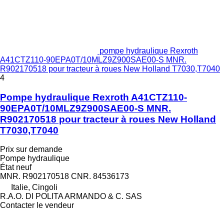
pompe hydraulique Rexroth
A41CTZ110-90EPA0T/10MLZ9Z900SAE00-S MNR.
R902170518 pour tracteur à roues New Holland T7030,T7040
4
Pompe hydraulique Rexroth A41CTZ110-
90EPA0T/10MLZ9Z900SAE00-S MNR.
R902170518 pour tracteur à roues New Holland
T7030,T7040
Prix sur demande
Pompe hydraulique
État
neuf
MNR. R902170518 CNR. 84536173
Italie, Cingoli
R.A.O. DI POLITA ARMANDO & C. SAS
Contacter le vendeur