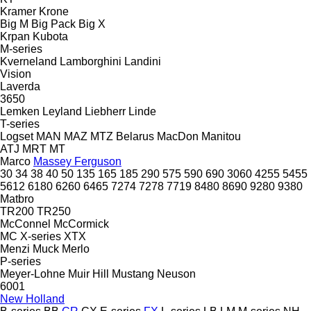
Kramer
Krone
Big M
Big Pack
Big X
Krpan
Kubota
M-series
Kverneland
Lamborghini
Landini
Vision
Laverda
3650
Lemken
Leyland
Liebherr
Linde
T-series
Logset
MAN
MAZ
MTZ Belarus
MacDon
Manitou
ATJ
MRT
MT
Marco
Massey Ferguson
30
34
38
40
50
135
165
185
290
575
590
690
3060
4255
5455
5612
6180
6260
6465
7274
7278
7719
8480
8690
9280
9380
Matbro
TR200
TR250
McConnel
McCormick
MC
X-series
XTX
Menzi Muck
Merlo
P-series
Meyer-Lohne
Muir Hill
Mustang
Neuson
6001
New Holland