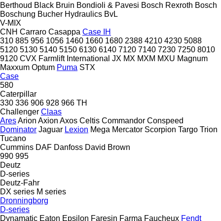
Berthoud
Black Bruin
Bondioli & Pavesi
Bosch Rexroth
Bosch
Boschung
Bucher Hydraulics
BvL
V-MIX
CNH
Carraro
Casappa
Case IH
310
885
956
1056
1460
1660
1680
2388
4210
4230
5088
5120
5130
5140
5150
6130
6140
7120
7140
7230
7250
8010
9120
CVX
Farmlift
International
JX
MX
MXM
MXU
Magnum
Maxxum
Optum
Puma
STX
Case
580
Caterpillar
330
336
906
928
966
TH
Challenger
Claas
Ares
Arion
Axion
Axos
Celtis
Commandor
Conspeed
Dominator
Jaguar
Lexion
Mega
Mercator
Scorpion
Targo
Trion
Tucano
Cummins
DAF
Danfoss
David Brown
990
995
Deutz
D-series
Deutz-Fahr
DX series
M series
Dronningborg
D-series
Dynamatic
Eaton
Epsilon
Faresin
Farma
Faucheux
Fendt