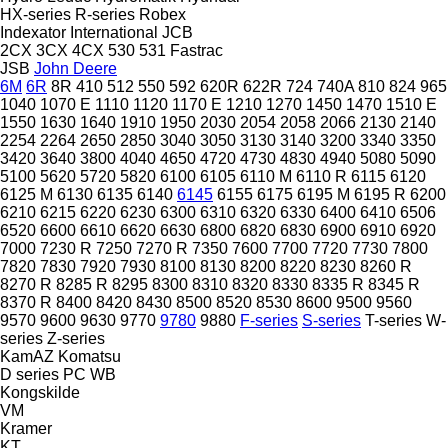
HX-series
R-series
Robex
Indexator
International
JCB
2CX
3CX
4CX
530
531
Fastrac
JSB
John Deere
6M
6R
8R
410
512
550
592
620R
622R
724
740A
810
824
965
1040
1070 E
1110
1120
1170 E
1210
1270
1450
1470
1510 E
1550
1630
1640
1910
1950
2030
2054
2058
2066
2130
2140
2254
2264
2650
2850
3040
3050
3130
3140
3200
3340
3350
3420
3640
3800
4040
4650
4720
4730
4830
4940
5080
5090
5100
5620
5720
5820
6100
6105
6110 M
6110 R
6115
6120
6125 M
6130
6135
6140
6145
6155
6175
6195 M
6195 R
6200
6210
6215
6220
6230
6300
6310
6320
6330
6400
6410
6506
6520
6600
6610
6620
6630
6800
6820
6830
6900
6910
6920
7000
7230 R
7250
7270 R
7350
7600
7700
7720
7730
7800
7820
7830
7920
7930
8100
8130
8200
8220
8230
8260 R
8270 R
8285 R
8295
8300
8310
8320
8330
8335 R
8345 R
8370 R
8400
8420
8430
8500
8520
8530
8600
9500
9560
9570
9600
9630
9770
9780
9880
F-series
S-series
T-series
W-
series
Z-series
KamAZ
Komatsu
D series
PC
WB
Kongskilde
VM
Kramer
KT