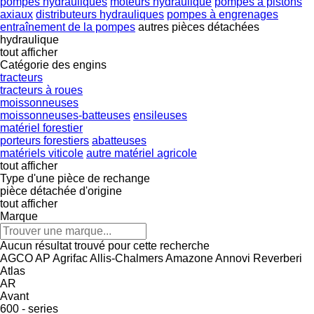
pompes hydrauliques
moteurs hydraulique
pompes à pistons
axiaux
distributeurs hydrauliques
pompes à engrenages
entraînement de la pompes
autres pièces détachées
hydraulique
tout afficher
Catégorie des engins
tracteurs
tracteurs à roues
moissonneuses
moissonneuses-batteuses
ensileuses
matériel forestier
porteurs forestiers
abatteuses
matériels viticole
autre matériel agricole
tout afficher
Type d'une pièce de rechange
pièce détachée d'origine
tout afficher
Marque
Aucun résultat trouvé pour cette recherche
AGCO
AP
Agrifac
Allis-Chalmers
Amazone
Annovi Reverberi
Atlas
AR
Avant
600 - series