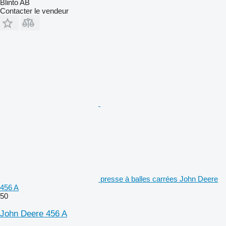
Blinto AB
Contacter le vendeur
presse à balles carrées John Deere
456 A
50
John Deere 456 A