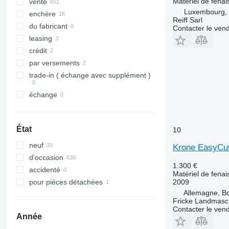
Swadro S 460
Swadro TC 1250
Swadro TS 680
Matériel de fenai
vente
Luxembourg, 
Swadro TC 1570
enchère
Reiff Sarl
du fabricant
Contacter le ven
leasing
crédit
par versements
trade-in ( échange avec supplément )
échange
État
10
neuf
Krone EasyCu
d'occasion
1.300 €
accidenté
Matériel de fena
2009
pour pièces détachées
Allemagne, B
Fricke Landmas
Contacter le ven
Année