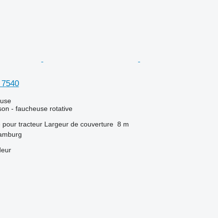
 7540
luse
son - faucheuse rotative
e
pour tracteur
Largeur de couverture
8 m
Hamburg
deur