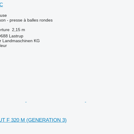
XC
luse
son - presse à balles rondes
rture
2,15 m
9688 Lastrup
er Landmaschinen KG
deur
UT F 320 M (GENERATION 3)