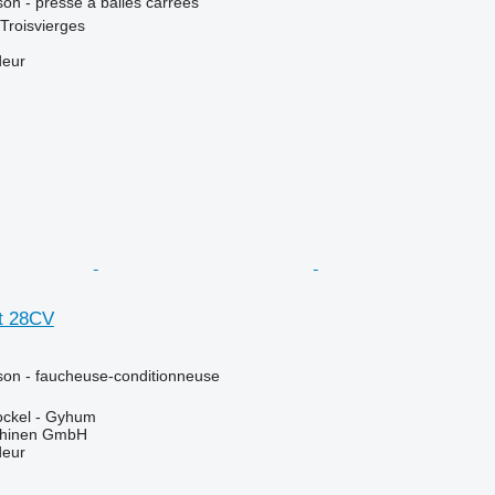
son - presse à balles carrées
Troisvierges
deur
t 28CV
ison - faucheuse-conditionneuse
ockel - Gyhum
chinen GmbH
deur