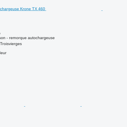
e
ison - remorque autochargeuse
Troisvierges
deur