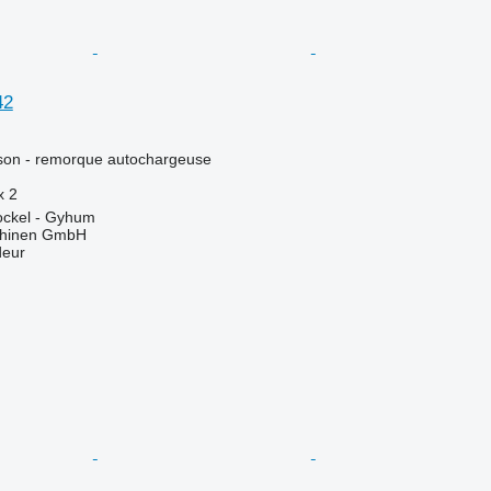
42
ison - remorque autochargeuse
x
2
ockel - Gyhum
chinen GmbH
deur