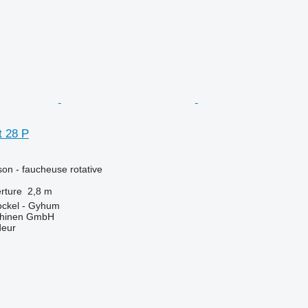
 28 P
son - faucheuse rotative
rture
2,8 m
ockel - Gyhum
chinen GmbH
deur