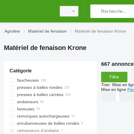
Agroline
Matériel de fenaison
Matériel de fenaison Krone
Matériel de fenaison Krone
667 annonce
Catégorie
Filtre
faucheuses
Trier
:
Mise en lig
presses à balles rondes
faucheuses rotatives
Mise en ligne
Par
presses à balles carrées
faucheuses-conditionneuses
andaineurs
faucheuses automotrices
faneuses
faucheuses d'accotement
remorques autochargeuses
enrubanneuses de balles rondes
ramasseurs d'andains