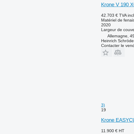
Krone V 190 
42.703 €
TVA inc
Matériel de fenai
2020
Largeur de couve
Allemagne, 4
Heinrich Schröd
Contacter le ven
3)
19
Krone EASYC
11.900 €
HT