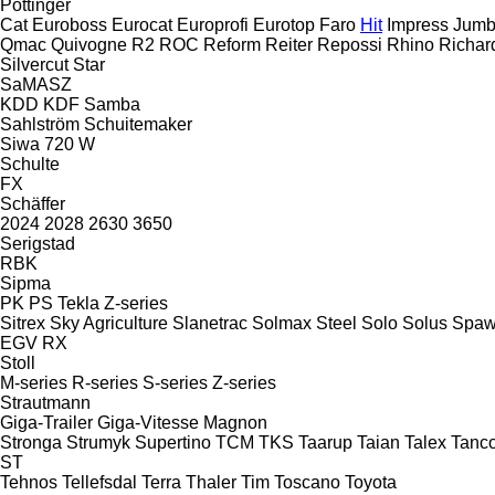
Pöttinger
Cat
Euroboss
Eurocat
Europrofi
Eurotop
Faro
Hit
Impress
Jum
Qmac
Quivogne
R2
ROC
Reform
Reiter
Repossi
Rhino
Richar
Silvercut
Star
SaMASZ
KDD
KDF
Samba
Sahlström
Schuitemaker
Siwa 720 W
Schulte
FX
Schäffer
2024
2028
2630
3650
Serigstad
RBK
Sipma
PK
PS
Tekla
Z-series
Sitrex
Sky Agriculture
Slanetrac
Solmax Steel
Solo
Solus
Spaw
EGV
RX
Stoll
M-series
R-series
S-series
Z-series
Strautmann
Giga-Trailer
Giga-Vitesse
Magnon
Stronga
Strumyk
Supertino
TCM
TKS
Taarup
Taian
Talex
Tanc
ST
Tehnos
Tellefsdal
Terra
Thaler
Tim
Toscano
Toyota