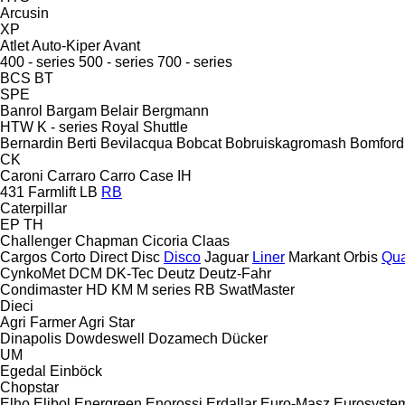
Arcusin
XP
Atlet
Auto-Kiper
Avant
400 - series
500 - series
700 - series
BCS
BT
SPE
Banrol
Bargam
Belair
Bergmann
HTW
K - series
Royal
Shuttle
Bernardin
Berti
Bevilacqua
Bobcat
Bobruiskagromash
Bomford
CK
Caroni
Carraro
Carro
Case IH
431
Farmlift
LB
RB
Caterpillar
EP
TH
Challenger
Chapman
Cicoria
Claas
Cargos
Corto
Direct Disc
Disco
Jaguar
Liner
Markant
Orbis
Qua
CynkoMet
DCM
DK-Tec
Deutz
Deutz-Fahr
Condimaster
HD
KM
M series
RB
SwatMaster
Dieci
Agri Farmer
Agri Star
Dinapolis
Dowdeswell
Dozamech
Dücker
UM
Egedal
Einböck
Chopstar
Elho
Elibol
Energreen
Enorossi
Erdallar
Euro-Masz
Eurosyste