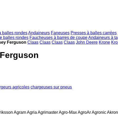
 balles rondes
Andaineurs
Faneuses
Presses à balles carrées
 balles rondes
Faucheuses à barres de coupe
Andaineurs à ta
ssey Ferguson
Claas
Claas
Claas
Claas
John Deere
Krone
Kro
 Ferguson
rgeurs agricoles
chargeuses sur pneus
riksson
Agram
Agria
Agrimaster
Agro-Max
AgroAr
Agronic
Akron