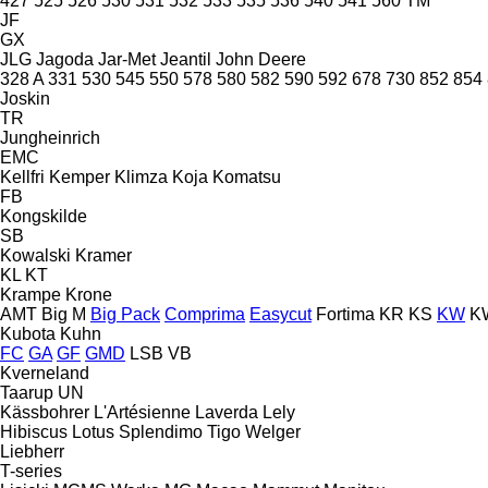
427
525
526
530
531
532
533
535
536
540
541
560
TM
JF
GX
JLG
Jagoda
Jar-Met
Jeantil
John Deere
328 A
331
530
545
550
578
580
582
590
592
678
730
852
854
Joskin
TR
Jungheinrich
EMC
Kellfri
Kemper
Klimza
Koja
Komatsu
FB
Kongskilde
SB
Kowalski
Kramer
KL
KT
Krampe
Krone
AMT
Big M
Big Pack
Comprima
Easycut
Fortima
KR
KS
KW
K
Kubota
Kuhn
FC
GA
GF
GMD
LSB
VB
Kverneland
Taarup
UN
Kässbohrer
L'Artésienne
Laverda
Lely
Hibiscus
Lotus
Splendimo
Tigo
Welger
Liebherr
T-series