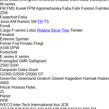
W-series
FM
FMS Kurek
FPM Agromehanika
Faba
Fahr
Faresin
Farmte
ZDK
Fasterholt
Fella
Juras
KM
Ramos
SM
TH
TS
Fendt
Cargo
F-series
Lotus
Rotana
Slicer
Tigo
Twister
Feraboli
Extreme
Sprinter
Ferrari
Fiat
Fimaks
Fliegl
ASW
DPW
Fortschritt
E series
K series
Fransgård
GMR
Gallignani
2500
3200
Gaspardo
Gatra
Giant
G2300
G3500
G5000
GT
GreenTec
Greenland
Grutech
Göweil
Hagedorn
Harmak
Hatzen
4900
Hezar
Holaras
Hytec
ZL
Häner
HHE
IVECO
Inter-Tech
International
Irus
JCB