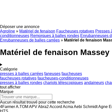
Déposer une annonce
Agroline
»
Matériel de fenaison
Faucheuses rotatives
Presses à
conditionneuses
Remorques à balles rondes
Enrubanneuses de
Enrubanneuses de balles carrées
»
Matériel de fenaison Ma
Matériel de fenaison Massey
Catégorie
presses à balles carrées
faneuses
faucheuses
faucheuses rotatives
faucheuses-conditionneuses
presses à balles rondes
chariots télescopiques
andaineurs
cha
tout afficher
Marque
Aucun résultat trouvé pour cette recherche
4Farmer
A.TOM
APV
Abra2
Accord
Acma
Aebi Schmidt
Agne E
HTS