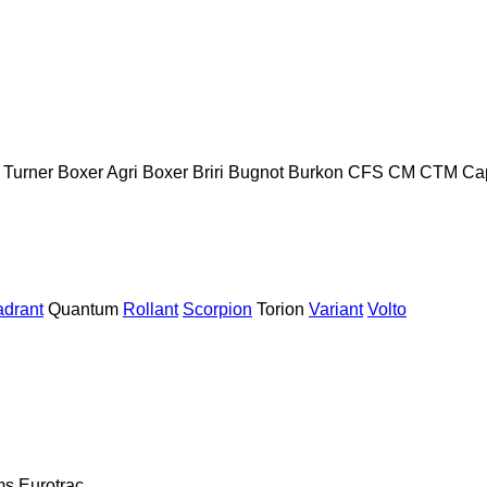
 Turner
Boxer Agri
Boxer
Briri
Bugnot
Burkon
CFS
CM
CTM
Ca
drant
Quantum
Rollant
Scorpion
Torion
Variant
Volto
ms
Eurotrac