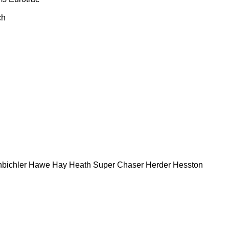
ch
bichler
Hawe
Hay
Heath Super Chaser
Herder
Hesston