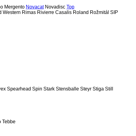
bo
Mergento
Novacat
Novadisc
Top
d Western
Rimas
Rivierre Casalis
Roland
Rožmitál
SIP
ex
Spearhead
Spin
Stark
Stensballe
Steyr
Stiga
Still
o
Tebbe