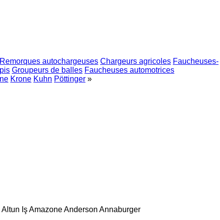
Remorques autochargeuses
Chargeurs agricoles
Faucheuses-
pis
Groupeurs de balles
Faucheuses automotrices
ne
Krone
Kuhn
Pöttinger
»
Altun Iş
Amazone
Anderson
Annaburger