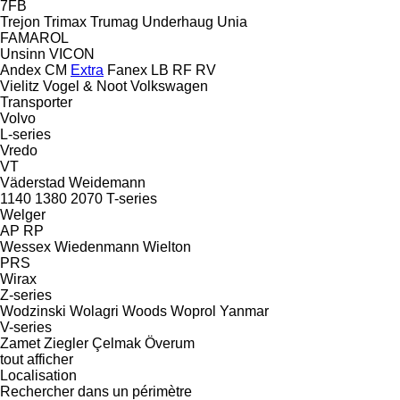
7FB
Trejon
Trimax
Trumag
Underhaug
Unia
FAMAROL
Unsinn
VICON
Andex
CM
Extra
Fanex
LB
RF
RV
Vielitz
Vogel & Noot
Volkswagen
Transporter
Volvo
L-series
Vredo
VT
Väderstad
Weidemann
1140
1380
2070
T-series
Welger
AP
RP
Wessex
Wiedenmann
Wielton
PRS
Wirax
Z-series
Wodzinski
Wolagri
Woods
Woprol
Yanmar
V-series
Zamet
Ziegler
Çelmak
Överum
tout afficher
Localisation
Rechercher dans un périmètre