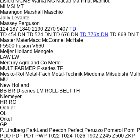
Lisicki
MCMS Warka
MG
Macao
Mammut
Manitou
MI
MSI
MT
Marangon
Marshall
Maschio
Jolly
Levante
Massey Ferguson
124
187
1840
2190
2270
9407
TD
TD 454 DN
TD 524 DN
TD 676 DN
TD 776X DN
TD 868 DN
T
Master
MaterMacc
McConnel
McHale
F5500
Fusion
V660
Meijer Holland
Mengele
LAW
LW
Mercury Agro and Co
Merlo
MULTIFARMER
P-series
TF
Mesko-Rol
Metal-Fach
Metal-Technik
Miedema
Mitsubishi
Mull
MU
New Holland
BB
BR
D-series
LM
ROLL-BELT
TH
Niemeyer
HR
RO
Oehler
OL
Orkel
GP
P. Lindberg
ParkLand
Peecon
Perfect
Peruzzo
Pomarol
Pomi
P
PDD
PDF
PDT
PWP
T022
T024
T026
T902
Z245
Z500
ZKP