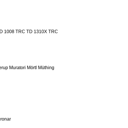
D 1008 TRC
TD 1310X TRC
erup
Muratori
Mörtl
Müthing
ronar