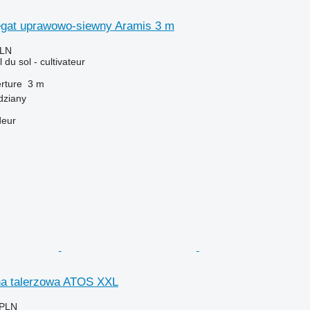
gat uprawowo-siewny Aramis 3 m
PLN
l du sol - cultivateur
rture
3 m
dziany
deur
na talerzowa ATOS XXL
 PLN