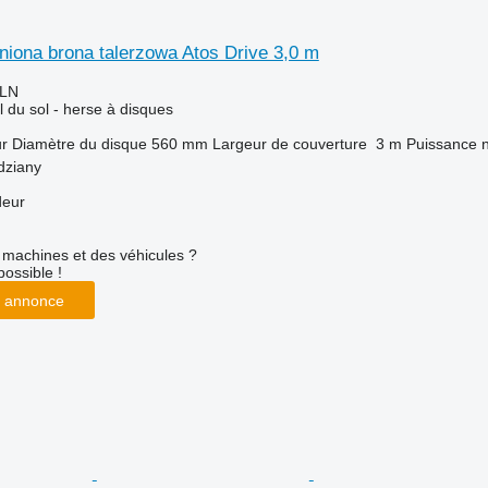
niona brona talerzowa Atos Drive 3,0 m
PLN
l du sol - herse à disques
ur
Diamètre du disque
560 mm
Largeur de couverture
3 m
Puissance n
dziany
deur
machines et des véhicules ?
possible !
 annonce