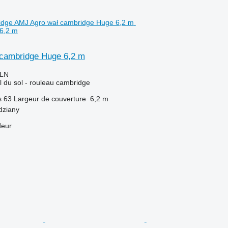
6,2 m
cambridge Huge 6,2 m
PLN
il du sol - rouleau cambridge
s
63
Largeur de couverture
6,2 m
dziany
deur