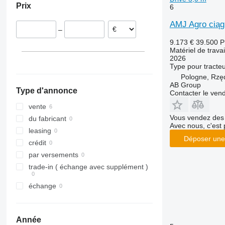
Prix
6
RX
Opal
Presto
Super-Albatros
TLD
Rubin
W-series
Supertaube
AMJ Agro ciąg
–
Smaragd
9.173 €
39.500 
VariDiamant
Matériel de travai
VariOpal
2026
Type
pour tracte
VariTansanit
Pologne, Rzę
VariTitan
AB Group
Type d'annonce
Contacter le ven
VarioPack
Zirkon
vente
Vous vendez des 
du fabricant
Avec nous, c'est 
leasing
Déposer une
crédit
par versements
trade-in ( échange avec supplément )
échange
Année