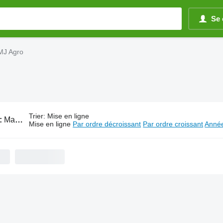
Se 
AMJ Agro
Trier
:
Mise en ligne
:
Matériel de travail du sol AMJ Agro
Mise en ligne
Par ordre décroissant
Par ordre croissant
Année