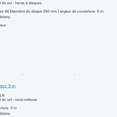
l du sol - herse à disques
es
48
Diamètre du disque
560 mm
Largeur de couverture
6 m
dziany
deur
osz 3 m
PLN
il du sol - sous-soleuse
rture
3 m
dziany