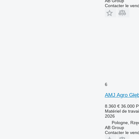
AB Group
Contacter le ven
6
AMJ Agro Głę
8.360 €
36.000 
Matériel de trava
2026
Pologne, Rzę
AB Group
Contacter le ven