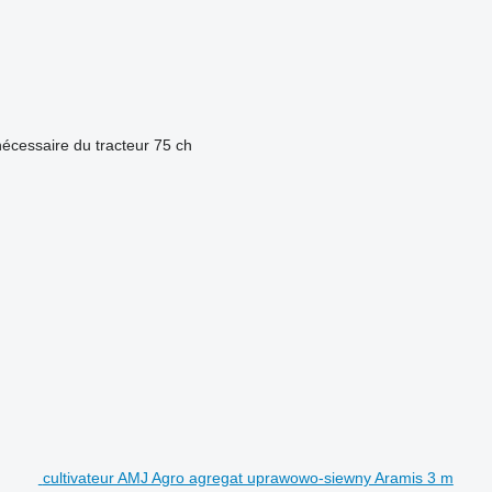
écessaire du tracteur
75 ch
cultivateur AMJ Agro agregat uprawowo-siewny Aramis 3 m