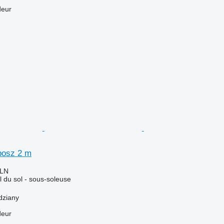
deur
bosz 2 m
PLN
il du sol - sous-soleuse
dziany
deur