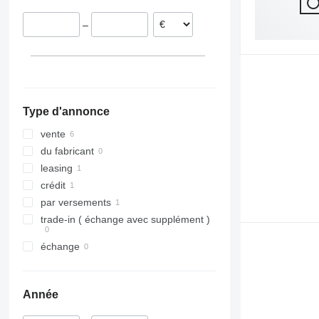
TLD
Rubin
W-series
Supertaube
–
Smaragd
VariDiamant
VariOpal
VariTansanit
VariTitan
Type d'annonce
VarioPack
Zirkon
vente
du fabricant
leasing
crédit
par versements
trade-in ( échange avec supplément )
échange
Année