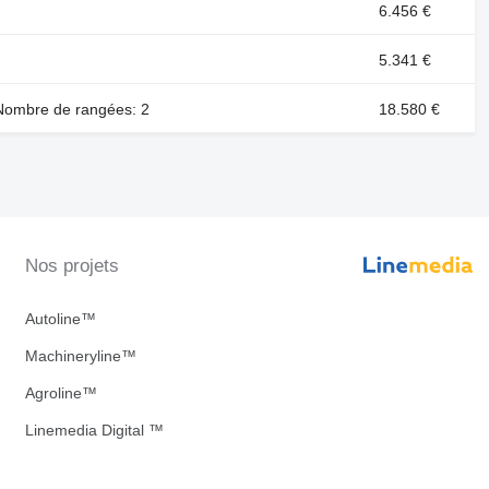
6.456 €
5.341 €
 Nombre de rangées: 2
18.580 €
Nos projets
Autoline™
Machineryline™
Agroline™
Linemedia Digital ™