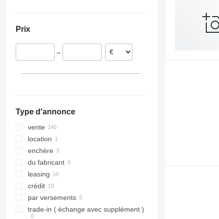
Autriche
Ukraine
RX
Opal
Presto
Supertaube
France
TLD
Rubin
W-series
Prix
Hongrie
Smaragd
Roumanie
VariDiamant
–
Pologne
VariOpal
Norvège
VariTansanit
Pays-Bas
VariTitan
tout afficher
VarioPack
Zirkon
Type d'annonce
vente
location
enchère
du fabricant
leasing
crédit
par versements
trade-in ( échange avec supplément )