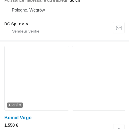
Puissance nécessaire du tracteur
30 ch
Pologne, Węgrów
DC Sp. z o.o.
VIDÉO
Bomet Virgo
1.550 €