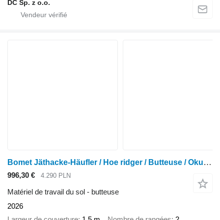
DC Sp. z o.o.
Bomet Jäthacke-Häufler / Hoe ridger / Butteuse / Okuchnik / Obsypnik
996,30 €
4.290 PLN
Matériel de travail du sol - butteuse
2026
Largeur de couverture
1,5 m
Nombre de rangées
2