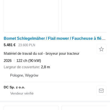
Bomet Schlegelmäher / Flail mower / Faucheuse à fléaux / Mulcher 2,8 m
5.481 €
23.600 PLN
Matériel de travail du sol - broyeur pour tracteur
2026
122 ch (90 kW)
Largeur de couverture
2,8 m
Pologne, Węgrów
DC Sp. z o.o.