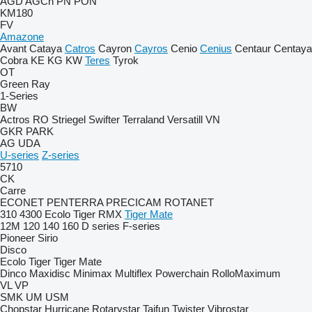
AGD
AGCh
PN
PON
KM180
FV
Amazone
Avant
Cataya
Catros
Cayron
Cayros
Cenio
Cenius
Centaur
Centaya
Cobra
KE
KG
KW
Teres
Tyrok
OT
Green Ray
1-Series
BW
Actros RO
Striegel
Swifter
Terraland
Versatill VN
GKR
PARK
AG
UDA
U-series
Z-series
5710
CK
Carre
ECONET
PENTERRA
PRECICAM
ROTANET
310
4300
Ecolo Tiger
RMX
Tiger Mate
12M
120
140
160
D series
F-series
Pioneer
Sirio
Disco
Ecolo Tiger
Tiger Mate
Dinco
Maxidisc
Minimax
Multiflex
Powerchain
RolloMaximum
VL
VP
SMK
UM
USM
Chopstar
Hurricane
Rotarystar
Taifun
Twister
Vibrostar