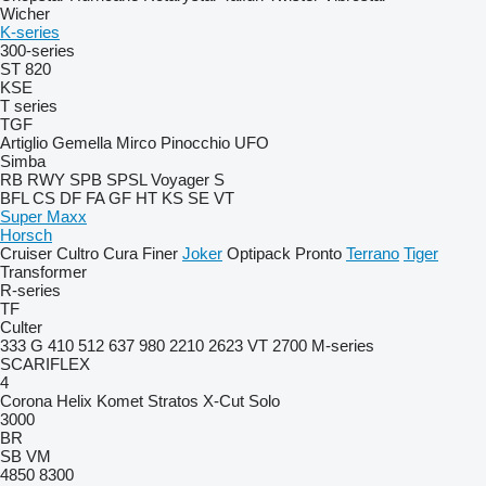
Wicher
K-series
300-series
ST 820
KSE
T series
TGF
Artiglio
Gemella
Mirco
Pinocchio
UFO
Simba
RB
RWY
SPB
SPSL
Voyager S
BFL
CS
DF
FA
GF
HT
KS
SE
VT
Super Maxx
Horsch
Cruiser
Cultro
Cura
Finer
Joker
Optipack
Pronto
Terrano
Tiger
Transformer
R-series
TF
Culter
333 G
410
512
637
980
2210
2623 VT
2700
M-series
SCARIFLEX
4
Corona
Helix
Komet
Stratos
X-Cut Solo
3000
BR
SB
VM
4850
8300