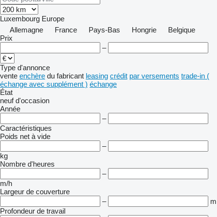
Luxembourg
Europe
Allemagne
France
Pays-Bas
Hongrie
Belgique
Prix
–
Type d'annonce
vente
enchère
du fabricant
leasing
crédit
par versements
trade-in (
échange avec supplément )
échange
État
neuf
d'occasion
Année
–
Caractéristiques
Poids net à vide
–
kg
Nombre d'heures
–
m/h
Largeur de couverture
–
m
Profondeur de travail