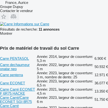
France, Aurice
Groupe Dupuy
Contacter le vendeur
Informations sur Carre
Résultats de recherche:
11 annonces
Montrer
Prix de matériel de travail du sol Carre
Année: 2014, largeur de couverture:
Carre PENTASOL
6.900 €
5,3 m
Carre dechaumeur
Année: 2022, largeur de couverture:
50.932 €
onatar neo
5 m
Année: 2023, largeur de couverture:
Carre penterra
12.971 €
3 m, nombre de dents: 25
Année: 2023, largeur de couverture:
Carre ECONET
36.077 €
6,5 m
Carre Carré ECONET
Année: 2021, largeur de couverture:
13.350 €
F 6R75 HACKE
4,5 m
Carre Carré/Carre
Année: 2023, largeur de couverture:
51.750 €
ECONET SGI 8R75
6 m
Carre Carré
Année: 2022, largeur de couverture: