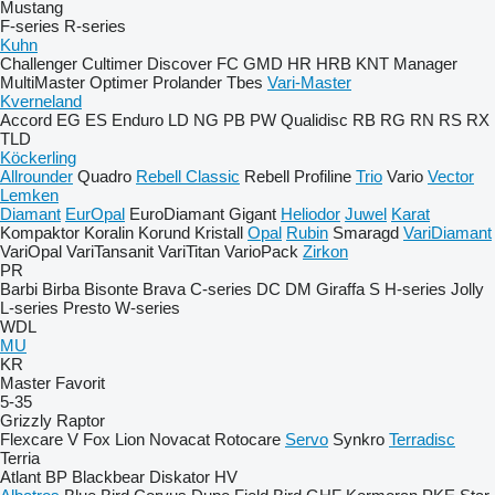
Mustang
F-series
R-series
Kuhn
Challenger
Cultimer
Discover
FC
GMD
HR
HRB
KNT
Manager
MultiMaster
Optimer
Prolander
Tbes
Vari-Master
Kverneland
Accord
EG
ES
Enduro
LD
NG
PB
PW
Qualidisc
RB
RG
RN
RS
RX
TLD
Köckerling
Allrounder
Quadro
Rebell Classic
Rebell Profiline
Trio
Vario
Vector
Lemken
Diamant
EurOpal
EuroDiamant
Gigant
Heliodor
Juwel
Karat
Kompaktor
Koralin
Korund
Kristall
Opal
Rubin
Smaragd
VariDiamant
VariOpal
VariTansanit
VariTitan
VarioPack
Zirkon
PR
Barbi
Birba
Bisonte
Brava
C-series
DC
DM
Giraffa S
H-series
Jolly
L-series
Presto
W-series
WDL
MU
KR
Master
Favorit
5-35
Grizzly
Raptor
Flexcare V
Fox
Lion
Novacat
Rotocare
Servo
Synkro
Terradisc
Terria
Atlant
BP
Blackbear
Diskator
HV