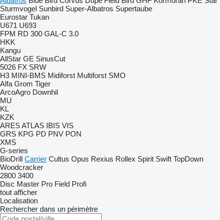
Albatros
Blue Bird
Corvus
Dupe
Field Bird
GHF
Kormoran
PKE
Star
Sturmvogel
Sunbird
Super-Albatros
Supertaube
Eurostar
Tukan
U671
U693
FPM RD 300
GAL-C 3.0
HKK
Kangu
AllStar
GE
SinusCut
5026
FX
SRW
H3
MINI-BMS
Midiforst
Multiforst
SMO
Alfa
Grom
Tiger
ArcoAgro
Downhil
MU
KL
KZK
ARES
ATLAS
IBIS
VIS
GRS
KPG
PD
PNV
PON
XMS
G-series
BioDrill
Carrier
Cultus
Opus
Rexius
Rollex
Spirit
Swift
TopDown
Woodcracker
2800
3400
Disc Master Pro
Field Profi
tout afficher
Localisation
Rechercher dans un périmètre