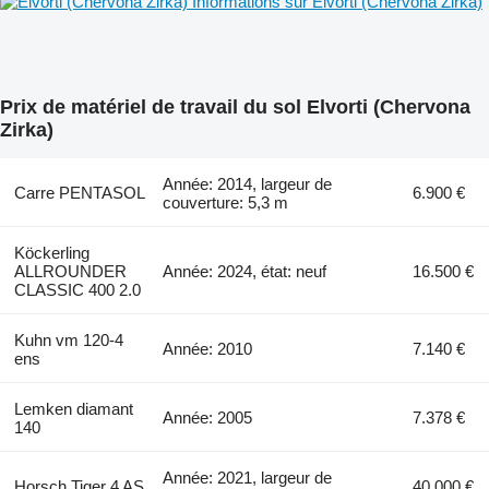
Informations sur Elvorti (Chervona Zirka)
Prix de matériel de travail du sol Elvorti (Chervona
Zirka)
Année: 2014, largeur de
Carre PENTASOL
6.900 €
couverture: 5,3 m
Köckerling
ALLROUNDER
Année: 2024, état: neuf
16.500 €
CLASSIC 400 2.0
Kuhn vm 120-4
Année: 2010
7.140 €
ens
Lemken diamant
Année: 2005
7.378 €
140
Année: 2021, largeur de
Horsch Tiger 4 AS
40.000 €