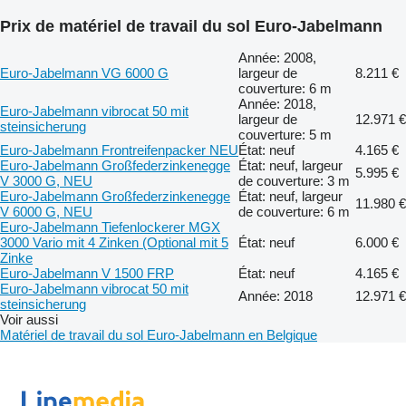
Prix de matériel de travail du sol Euro-Jabelmann
Année: 2008,
Euro-Jabelmann VG 6000 G
largeur de
8.211 €
couverture: 6 m
Année: 2018,
Euro-Jabelmann vibrocat 50 mit
largeur de
12.971 €
steinsicherung
couverture: 5 m
Euro-Jabelmann Frontreifenpacker NEU
État: neuf
4.165 €
Euro-Jabelmann Großfederzinkenegge
État: neuf, largeur
5.995 €
V 3000 G, NEU
de couverture: 3 m
Euro-Jabelmann Großfederzinkenegge
État: neuf, largeur
11.980 €
V 6000 G, NEU
de couverture: 6 m
Euro-Jabelmann Tiefenlockerer MGX
3000 Vario mit 4 Zinken (Optional mit 5
État: neuf
6.000 €
Zinke
Euro-Jabelmann V 1500 FRP
État: neuf
4.165 €
Euro-Jabelmann vibrocat 50 mit
Année: 2018
12.971 €
steinsicherung
Voir aussi
Matériel de travail du sol Euro-Jabelmann en Belgique