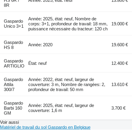
HS 6R /
Année: 2025, état: neuf
13.800 €
8R
Année: 2025, état: neuf, Nombre de
Gaspardo
corps: 3+1, profondeur de travail: 18 mm,
19.000 €
Unico 3+1
puissance nécessaire du tracteur: 120 ch
Gaspardo
Année: 2020
19.600 €
HS 8
Gaspardo
État: neuf
12.400 €
ARTIGLIO
Gaspardo
Année: 2022, état: neuf, largeur de
Attila
couverture: 3 m, Nombre de rangées: 2,
13.610 €
300/7
profondeur de travail: 50 mm
Gaspardo
Année: 2025, état: neuf, largeur de
Barbi 160
3.700 €
couverture: 1,6 m
GM
Voir aussi
Matériel de travail du sol Gaspardo en Belgique