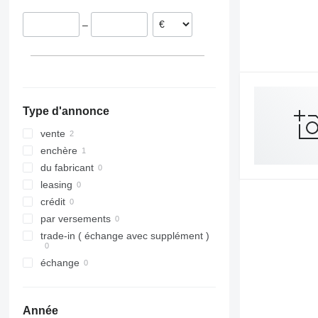
Smaragd
–
VariDiamant
VariOpal
VariTansanit
VariTitan
VarioPack
Type d'annonce
Zirkon
vente
enchère
du fabricant
leasing
crédit
par versements
trade-in ( échange avec supplément )
échange
Année