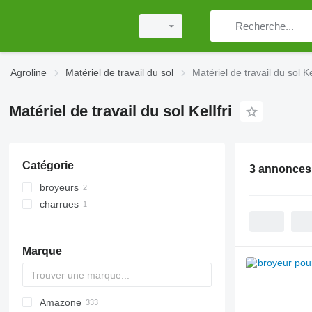
Agroline
Matériel de travail du sol
Matériel de travail du sol Kel
Matériel de travail du sol Kellfri
Catégorie
3 annonces
broyeurs
charrues
broyeurs pour tracteur
Marque
Amazone
AS
Multivator
Combiplow
Jaguar
AT30
8
AGD
KM180
FV