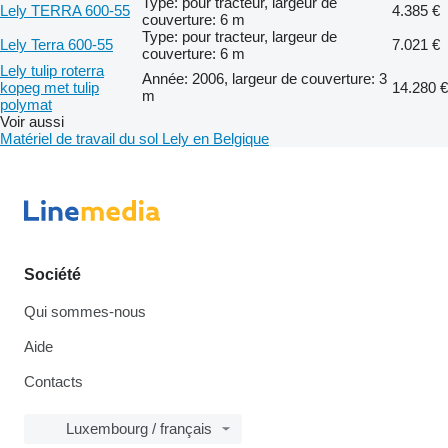
Type: pour tracteur, largeur de
Lely TERRA 600-55
4.385 €
couverture: 6 m
Type: pour tracteur, largeur de
Lely Terra 600-55
7.021 €
couverture: 6 m
Lely tulip roterra
Année: 2006, largeur de couverture: 3
kopeg met tulip
14.280 €
m
polymat
Voir aussi
Matériel de travail du sol Lely en Belgique
Société
Qui sommes-nous
Aide
Contacts
Luxembourg / français