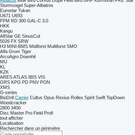
Albatros
Blue Bird
Corvus
Dupe
Field Bird
GHF
Kormoran
PKE
Star
Sturmvogel
Super-Albatros
Eurostar
Tukan
U671
U693
FPM RD 300
GAL-C 3.0
HKK
Kangu
AllStar
GE
SinusCut
5026
FX
SRW
H3
MINI-BMS
Midiforst
Multiforst
SMO
Alfa
Grom
Tiger
ArcoAgro
Downhil
MU
KL
KZK
ARES
ATLAS
IBIS
VIS
GRS
KPG
PD
PNV
PON
XMS
G-series
BioDrill
Carrier
Cultus
Opus
Rexius
Rollex
Spirit
Swift
TopDown
Woodcracker
2800
3400
Disc Master Pro
Field Profi
tout afficher
Localisation
Rechercher dans un périmètre