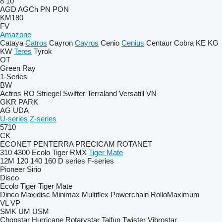
8
10
AGD
AGCh
PN
PON
KM180
FV
Amazone
Cataya
Catros
Cayron
Cayros
Cenio
Cenius
Centaur
Cobra
KE
KG
KW
Teres
Tyrok
OT
Green Ray
1-Series
BW
Actros RO
Striegel
Swifter
Terraland
Versatill VN
GKR
PARK
AG
UDA
U-series
Z-series
5710
CK
ECONET
PENTERRA
PRECICAM
ROTANET
310
4300
Ecolo Tiger
RMX
Tiger Mate
12M
120
140
160
D series
F-series
Pioneer
Sirio
Disco
Ecolo Tiger
Tiger Mate
Dinco
Maxidisc
Minimax
Multiflex
Powerchain
RolloMaximum
VL
VP
SMK
UM
USM
Chopstar
Hurricane
Rotarystar
Taifun
Twister
Vibrostar