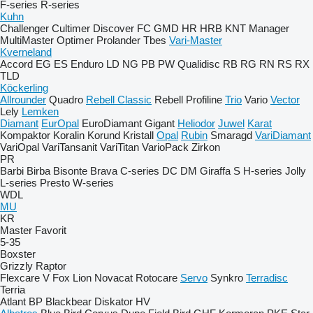
F-series
R-series
Kuhn
Challenger
Cultimer
Discover
FC
GMD
HR
HRB
KNT
Manager
MultiMaster
Optimer
Prolander
Tbes
Vari-Master
Kverneland
Accord
EG
ES
Enduro
LD
NG
PB
PW
Qualidisc
RB
RG
RN
RS
RX
TLD
Köckerling
Allrounder
Quadro
Rebell Classic
Rebell Profiline
Trio
Vario
Vector
Lely
Lemken
Diamant
EurOpal
EuroDiamant
Gigant
Heliodor
Juwel
Karat
Kompaktor
Koralin
Korund
Kristall
Opal
Rubin
Smaragd
VariDiamant
VariOpal
VariTansanit
VariTitan
VarioPack
Zirkon
PR
Barbi
Birba
Bisonte
Brava
C-series
DC
DM
Giraffa S
H-series
Jolly
L-series
Presto
W-series
WDL
MU
KR
Master
Favorit
5-35
Boxster
Grizzly
Raptor
Flexcare V
Fox
Lion
Novacat
Rotocare
Servo
Synkro
Terradisc
Terria
Atlant
BP
Blackbear
Diskator
HV