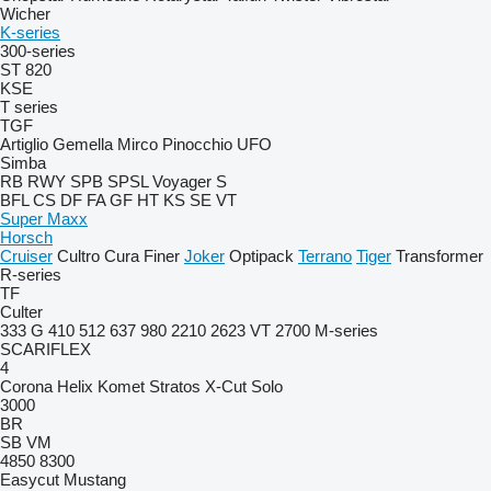
Wicher
K-series
300-series
ST 820
KSE
T series
TGF
Artiglio
Gemella
Mirco
Pinocchio
UFO
Simba
RB
RWY
SPB
SPSL
Voyager S
BFL
CS
DF
FA
GF
HT
KS
SE
VT
Super Maxx
Horsch
Cruiser
Cultro
Cura
Finer
Joker
Optipack
Terrano
Tiger
Transformer
R-series
TF
Culter
333 G
410
512
637
980
2210
2623 VT
2700
M-series
SCARIFLEX
4
Corona
Helix
Komet
Stratos
X-Cut Solo
3000
BR
SB
VM
4850
8300
Easycut
Mustang